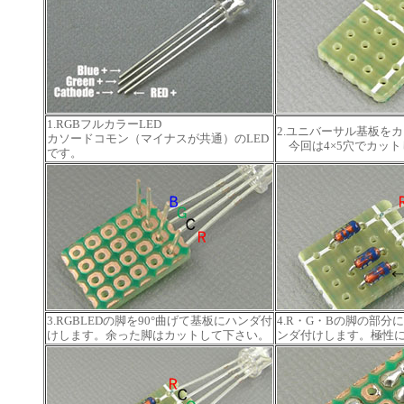
1.RGBフルカラーLED
2.ユニバーサル基板を
カソードコモン（マイナスが共通）のLED
今回は4×5穴でカット
です。
3.RGBLEDの脚を90°曲げて基板にハンダ付
4.R・G・Bの脚の部分に、
けします。余った脚はカットして下さい。
ンダ付けします。極性