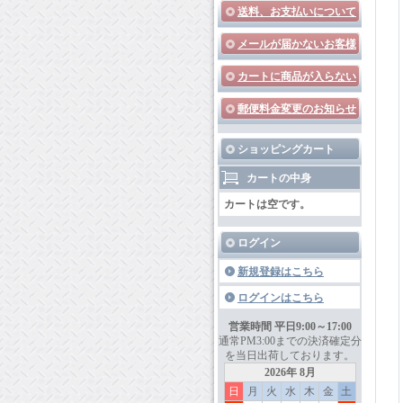
送料、お支払いについて
メールが届かないお客様
カートに商品が入らない
郵便料金変更のお知らせ
ショッピングカート
カートの中身
カートは空です。
ログイン
新規登録はこちら
ログインはこちら
営業時間 平日9:00～17:00
通常PM3:00までの決済確定分
を当日出荷しております。
2026年 8月
日
月
火
水
木
金
土