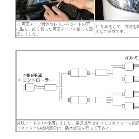
13.両面テープ付きウレタンをライトの下
14.配線をして、電源
に貼り、細く切った両面テープを使って固
戻して完成です。
定しました。
分岐コードを3本使用しました。電源以外はすべてコネクターで接
コネクターの接続部分は、防水処理を行って下さい。