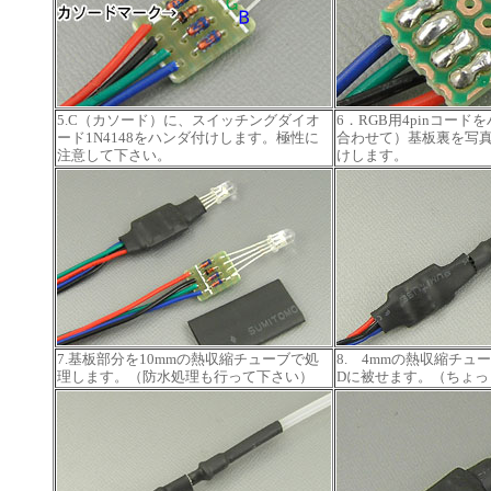
5.C（カソード）に、スイッチングダイオ
6．RGB用4pinコー
ード1N4148をハンダ付けします。極性に
合わせて）基板裏を写
注意して下さい。
けします。
7.基板部分を10mmの熱収縮チューブで処
8. 4mmの熱収縮チュ
理します。（防水処理も行って下さい）
Dに被せます。（ちょっ