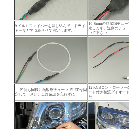
10. 6mmの熱収縮チ
9.イルミファイバーを差し込んで、ドライ
定します。逆側のチュ
ヤーなどで収縮させて固定します。
いて下さい
12.RGBコントローラ
11.逆側も同様に熱収縮チューブでLEDを固
ード付き整流ダイオード
定して下さい。点灯確認を忘れずに
た。