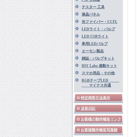
テスター 工具
液晶パネル
光ファイバー・CCFL
LEDライト・バルブ
LED USBライト
車用LEDバルブ
エーモン製品
雑誌・バルブキット
DIY Labo 連動キット
スマホ用品・その他
RGBテープLED
マイナス共通
特定商取引法表示
店長日記
お客様の制作報告リンク
お客様製作報告写真館