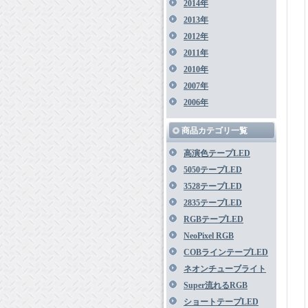
2014年
2013年
2012年
2011年
2010年
2007年
2006年
商品カテゴリ一覧
高演色テープLED
5050テープLED
3528テープLED
2835テープLED
RGBテープLED
NeoPixel RGB
COBラインテープLED
ネオンチューブライト
Super流れるRGB
ショートテープLED