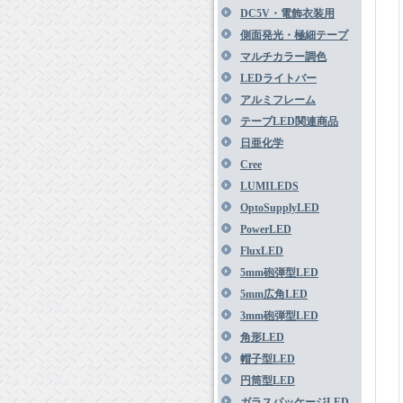
DC5V・電飾衣装用
側面発光・極細テープ
マルチカラー調色
LEDライトバー
アルミフレーム
テープLED関連商品
日亜化学
Cree
LUMILEDS
OptoSupplyLED
PowerLED
FluxLED
5mm砲弾型LED
5mm広角LED
3mm砲弾型LED
角形LED
帽子型LED
円筒型LED
ガラスパッケージLED