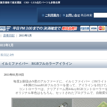
)を激安価格で速攻通販 CRD・LED点灯パーツも多数在庫
ご利用案内
｜
お問い合せ
商品検索
:
｜
店長日記
｜
2011年1月
2011年1月
店長日記:
2
件
イルミファイバー RGBフルカラーアイライン
2011年01月19日
毎度お馴染みN君のアルファードに、イルミファイバー（3Mライ
4本脚の5mmRGBフルカラーを使って、アイラインを付け
コントローラーは、クリアドーム用44keyRGBコントローラー
オリジナル単色はもちろん、セットされたプログラムで、自動変