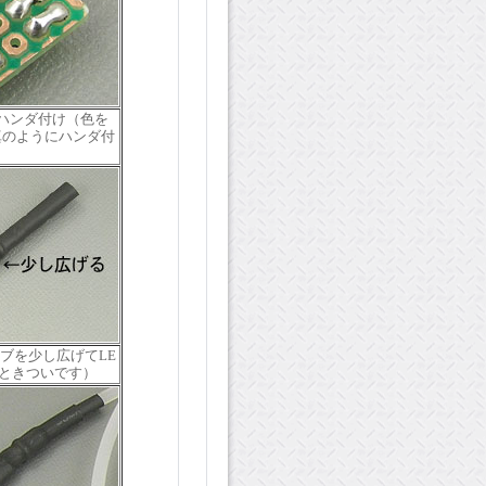
ドをハンダ付け（色を
真のようにハンダ付
ーブを少し広げてLE
ときついです）