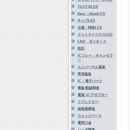
T4.4/T10LED
8mm・10mmLED
チップLED
点滅・特殊LED
ドットマトリクスLED
CRD ダイオード
抵抗
ICリレー・キャンセラ
ー
ユニバーサル基板
専用基板
IC・電子パーツ
電線 配線関連
電源 ACアダプター
リフレクター
放熱器関係
ウェッジベース
電球口金
ハンダ関連