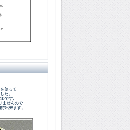
本
本
台
々
基板を使って
ました。
SMDです。
りませんので
期待出来ます。