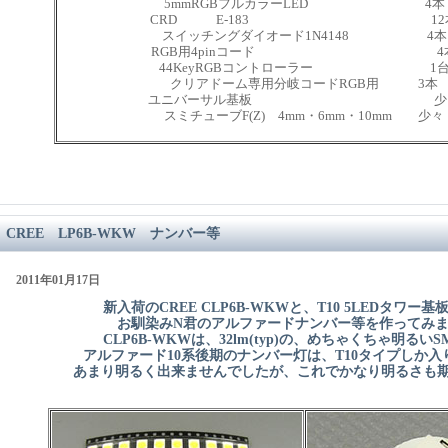
5mmRGBフルカラーLED 4本
CRD E-183 12
スイッチングダイオード1N4148 4本
RGB用4pinコード 4
44KeyRGBコントローラー 1
クリアドーム専用分岐コードRGB用 3本
ユニバーサル基板 少
スミチューブF(Z) 4mm・6mm・10mm 少々
CREE LP6B-WKW ナンバー等
2011年01月17日
新入荷のCREE CLP6B-WKWと、T10 5LEDタワー
お馴染みN君のアルファードナンバー等を作ってみ
CLP6B-WKWは、32lm(typ)の、めちゃくちゃ明るい
アルファード10系後期のナンバー灯は、T10タイプしか入
あまり明るく出来ませんでしたが、これでかなり明るさも