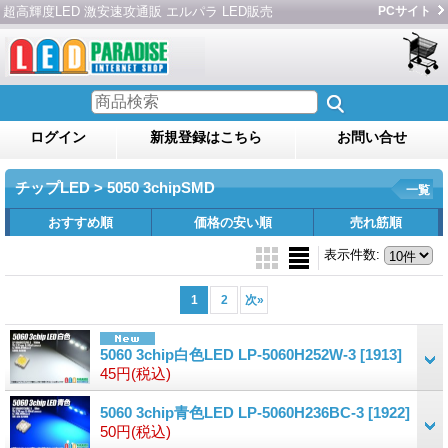
超高輝度LED 激安速攻通販 エルパラ LED販売
PCサイト
ログイン
新規登録はこちら
お問い合せ
チップLED > 5050 3chipSMD
一覧
おすすめ順
価格の安い順
売れ筋順
表示件数
:
1
2
次
»
5060 3chip白色LED LP-5060H252W-3
[1913]
45円
(税込)
5060 3chip青色LED LP-5060H236BC-3
[1922]
50円
(税込)