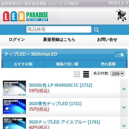
超高輝度LED 激安速攻通販 エルパラ LED販売
PCサイト
ログイン
新規登録はこちら
お問い合せ
チップLED > 3020chipLED
一覧
おすすめ順
価格の安い順
売れ筋順
表示件数
:
3020白色 LP-W43020C1C
[1712]
19円
(税込)
3020青色チップLED
[1721]
25円
(税込)
3020チップLED アイスブルー
[1791]
40円
(税込)