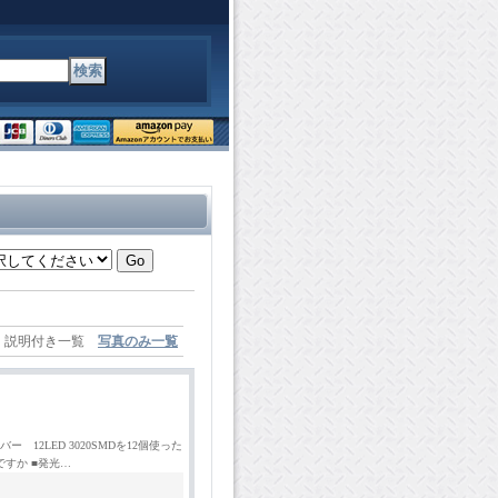
説明付き一覧
写真のみ一覧
12LED 3020SMDを12個使った
すか ■発光…