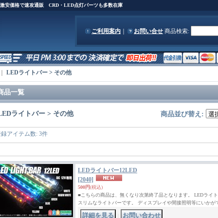
)を激安価格で速攻通販 CRD・LED点灯パーツも多数在庫
ご利用案内
｜
お問い合せ
商品検索
:
｜
LEDライトバー > その他
商品一覧
LEDライトバー > その他
商品並び替え
:
登録アイテム数
:
3件
LEDライトバー12LED
[2040]
500円
(税込)
■こちらの商品は、無くなり次第終了品となります。 LEDライトバー 
スリムなライトバーです。 ディスプレイや間接照明等にいかがで
｜