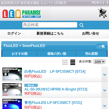
超高輝度LED 激安速攻通販 エルパラ LED販売
PCサイト
ログイン
新規登録はこちら
お問い合せ
FluxLED > 5mmFluxLED
一覧
おすすめ順
価格の安い順
売れ筋順
表示件数
:
白色FluxLED LP-5FCISWCT
[0714]
60円
(税込)
AL-50-30UW1C/4PRB A-Bright
[0713]
90円
(税込)
青色FluxLED LP-5FCISBCT
[0721]
50円
(税込)