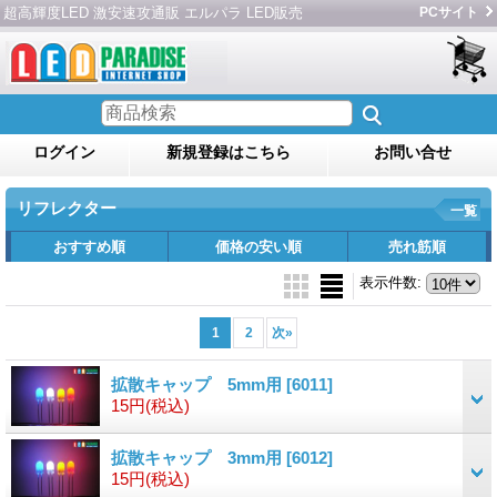
超高輝度LED 激安速攻通販 エルパラ LED販売
PCサイト
ログイン
新規登録はこちら
お問い合せ
リフレクター
一覧
おすすめ順
価格の安い順
売れ筋順
表示件数
:
1
2
次
»
拡散キャップ 5mm用
[6011]
15円
(税込)
拡散キャップ 3mm用
[6012]
15円
(税込)