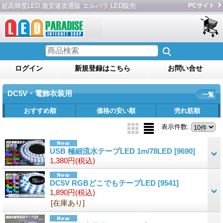
超高輝度LED 激安速攻通販 エルパラ LED販売
PCサイト
ログイン
新規登録はこちら
お問い合せ
DC5V・電飾衣装用
一覧
おすすめ順
価格の安い順
売れ筋順
表示件数
:
USB 極細流水テープLED 1m/78LED
[9690]
1,380円
(税込)
DC5V RGBどこでもテープLED
[9541]
1,890円
(税込)
[在庫あり]