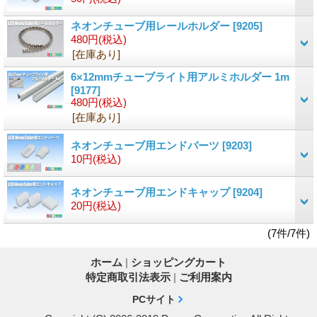
ネオンチューブ用レールホルダー
[9205]
480円
(税込)
[在庫あり]
6×12mmチューブライト用アルミホルダー 1m
[9177]
480円
(税込)
[在庫あり]
ネオンチューブ用エンドパーツ
[9203]
10円
(税込)
ネオンチューブ用エンドキャップ
[9204]
20円
(税込)
(7件/7件)
ホーム
|
ショッピングカート
特定商取引法表示
|
ご利用案内
PCサイト