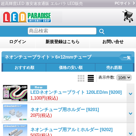
超高輝度LED 激安速攻通販 エルパラ LED販売
PCサイト
ログイン
新規登録はこちら
お問い合せ
ネオンチューブライト > 6×12mmチューブ
一覧
おすすめ順
価格の安い順
売れ筋順
表示件数
:
LEDネオンチューブライト 120LED/m
[9200]
1,100円
(税込)
ネオンチューブ用ホルダー
[9201]
20円
(税込)
ネオンチューブ用アルミホルダー
[9202]
50円
(税込)