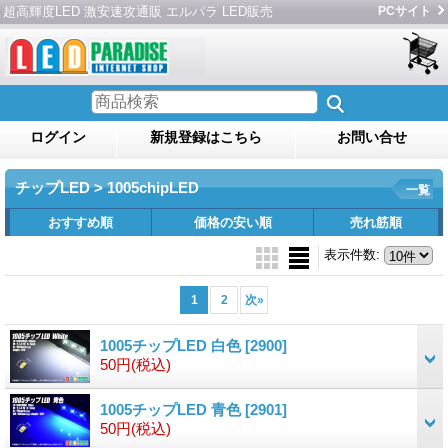
超高輝度LED 激安速攻通販 エルパラ LED販売
PCサイト
ログイン
新規登録はこちら
お問い合せ
チップLED > 1005chipLED
一覧
おすすめ順
価格の安い順
売れ筋順
表示件数
:
1
2
次
»
1005チップLED 白色
[2900]
50円
(税込)
1005チップLED 青色
[2901]
50円
(税込)