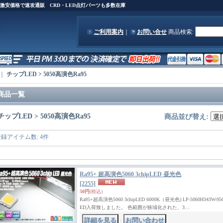
)を激安価格で速攻通販 CRD・LED点灯パーツも多数在庫
ご利用案内
｜
お問い合せ
商品検索
:
｜
チップLED > 5050高演色Ra95
商品一覧
チップLED > 5050高演色Ra95
商品並び替え
:
登録アイテム数
:
4件
Ra95+ 超高演色5060 3chipLED 昼光色
[2255]
50円
(税込)
Ra95+超高演色5060 3chipLED 6000K（昼光色) LP-5060H343W
ED入荷致しました。 色範囲が狭域化された、3…
｜