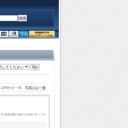
説明付き一覧
写真のみ一覧
-95CW 超高演色 Ra95+の5060 3チップL