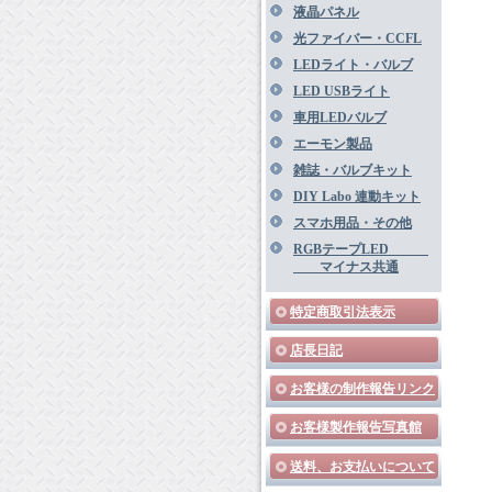
液晶パネル
光ファイバー・CCFL
LEDライト・バルブ
LED USBライト
車用LEDバルブ
エーモン製品
雑誌・バルブキット
DIY Labo 連動キット
スマホ用品・その他
RGBテープLED
マイナス共通
特定商取引法表示
店長日記
お客様の制作報告リンク
お客様製作報告写真館
送料、お支払いについて