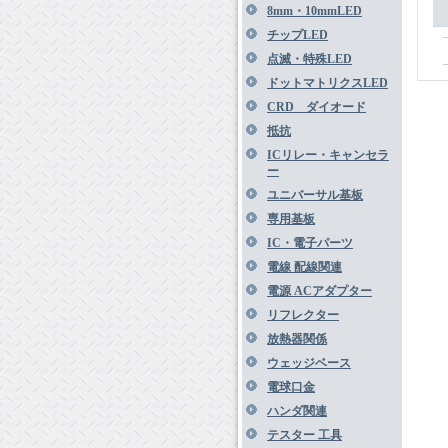
8mm・10mmLED
チップLED
点滅・特殊LED
ドットマトリクスLED
CRD ダイオード
抵抗
ICリレー・キャンセラ
ー
ユニバーサル基板
専用基板
IC・電子パーツ
電線 配線関連
電源 ACアダプター
リフレクター
放熱器関係
ウェッジベース
電球口金
ハンダ関連
テスター 工具