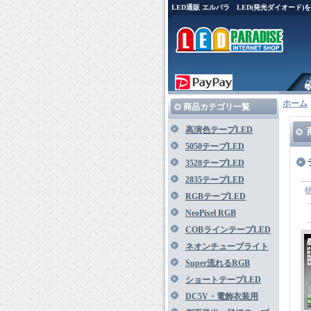
LED通販 エルパラ LED(発光ダイオード
ホーム
商品カテゴリ一覧
高演色テープLED
5050テープLED
3528テープLED
2835テープLED
RGBテープLED
NeoPixel RGB
COBラインテープLED
ネオンチューブライト
Super流れるRGB
ショートテープLED
DC5V・電飾衣装用