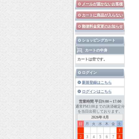
メールが届かないお客様
カートに商品が入らない
郵便料金変更のお知らせ
ショッピングカート
カートの中身
カートは空です。
ログイン
新規登録はこちら
ログインはこちら
営業時間 平日9:00～17:00
通常PM3:00までの決済確定分
を当日出荷しております。
2026年 8月
日
月
火
水
木
金
土
1
2
3
4
5
6
7
8