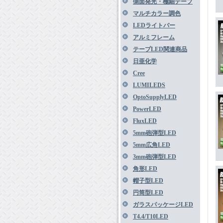
側面発光・極細テープ
マルチカラー調色
LEDライトバー
アルミフレーム
テープLED関連商品
日亜化学
Cree
LUMILEDS
OptoSupplyLED
PowerLED
FluxLED
5mm砲弾型LED
5mm広角LED
3mm砲弾型LED
角形LED
帽子型LED
円筒型LED
ガラスパッケージLED
T4.4/T10LED