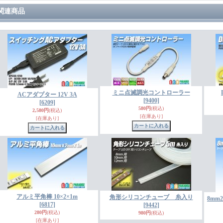
関連商品
ミニ点滅調光コントローラー
ACアダプター 12V 3A
[9400]
[6209]
580円
(税込)
2,580円
(税込)
[在庫あり]
[在庫あり]
アルミ平角棒 10×2×1m
角形シリコンチューブ 糸入り
8m
[6817]
[9442]
280円
(税込)
980円
(税込)
[在庫あり]