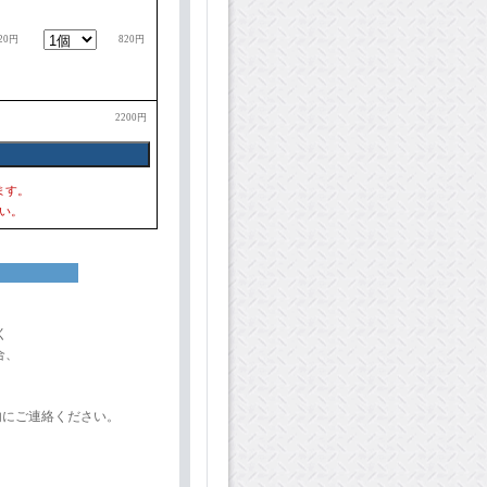
20円
820円
2200円
ます。
い。
く
合、
内にご連絡ください。