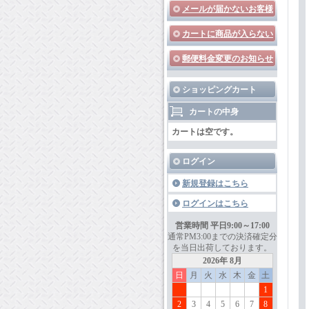
メールが届かないお客様
カートに商品が入らない
郵便料金変更のお知らせ
ショッピングカート
カートの中身
カートは空です。
ログイン
新規登録はこちら
ログインはこちら
営業時間 平日9:00～17:00
通常PM3:00までの決済確定分
を当日出荷しております。
2026年 8月
日
月
火
水
木
金
土
1
2
3
4
5
6
7
8