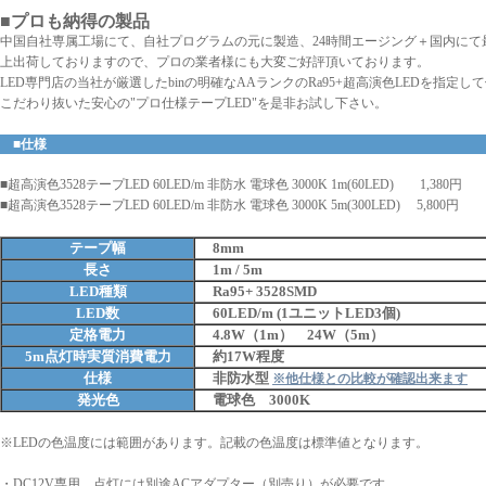
■プロも納得の製品
中国自社専属工場にて、自社プログラムの元に製造、24時間エージング＋国内にて
上出荷しておりますので、プロの業者様にも大変ご好評頂いております。
LED専門店の当社が厳選したbinの明確なAAランクのRa95+超高演色LEDを指定
こだわり抜いた安心の"プロ仕様テープLED"を是非お試し下さい。
■仕様
■超高演色3528テープLED 60LED/m 非防水 電球色 3000K 1m(60LED) 1,380円
■超高演色3528テープLED 60LED/m 非防水 電球色 3000K 5m(300LED) 5,800円
テープ幅
8mm
長さ
1m / 5m
LED種類
Ra95+ 3528SMD
LED数
60
LED/m (1ユニットLED3個)
定格電力
4.8W（1m） 24W（5m）
5m点灯時実質消費電力
約17W程度
仕様
非防水型
※他仕様との比較が確認出来ます
発光色
電球色 3000K
※LEDの色温度には範囲があります。記載の色温度は標準値となります。
・DC12V専用 点灯には別途ACアダプター（別売り）が必要です。