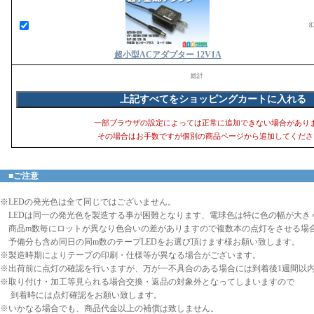
8
超小型ACアダプター 12V1A
総計
一部ブラウザの設定によっては正常に追加できない場合があり
その場合はお手数ですが個別の商品ページから追加してくださ
■ご注意
※LEDの発光色は全て同じではございません。
LEDは同一の発光色を製造する事が困難となります、電球色は特に色の幅が大き
商品m数毎にロットが異なり色合いの差がありますので複数本の点灯をさせる場
予備分も含め同日の同m数のテープLEDをお選び頂けます様お願い致します。
※製造時期によりテープの印刷・仕様等が異なる場合がございます。
※出荷前に点灯の確認を行いますが、万が一不具合のある場合には到着後1週間以
※取り付け・加工等見られる場合交換・返品の対象外となってしまいますので
到着時には点灯確認をお願い致します。
※いかなる場合でも、商品代金以上の補償は致しません。