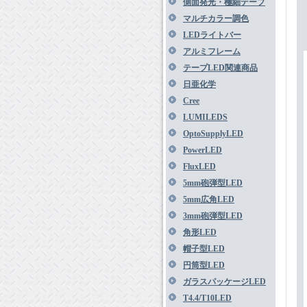
側面発光・極細テープ
マルチカラー調色
LEDライトバー
アルミフレーム
テープLED関連商品
日亜化学
Cree
LUMILEDS
OptoSupplyLED
PowerLED
FluxLED
5mm砲弾型LED
5mm広角LED
3mm砲弾型LED
角形LED
帽子型LED
円筒型LED
ガラスパッケージLED
T4.4/T10LED