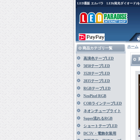
LED通販 エルパラ LED(発光ダイオード
ホーム
商品カテゴリ一覧
高演色テープLED
5050テープLED
3528テープLED
2835テープLED
RGBテープLED
NeoPixel RGB
COBラインテープLED
ネオンチューブライト
Super流れるRGB
ショートテープLED
DC5V・電飾衣装用