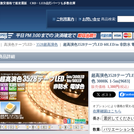
)を激安価格で速攻通販 CRD・LED点灯パーツも多数在庫
ご利用案内
｜
お問い合せ
商品検索
:
｜ 高演色テープLED >
3528超高演色
｜
超高演色3528テープLED 60LED/m 非防水 電球
商品詳細
超高演色3528テープLED
色 3000K 1-5m
[
9683
]
販売価格
:
1,380円
(税込)
Face
オプションにより価格が変わ
在庫確認はこちら
長さ
:
数量
: