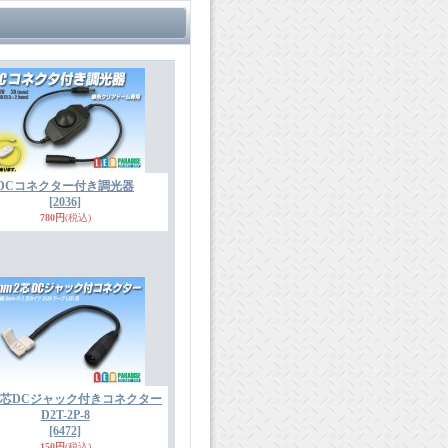
DCコネクター付き調光器
[2036]
780円
(税込)
m2芯DCジャック付きコネクター
D2T-2P-8
[6472]
150円
(税込)