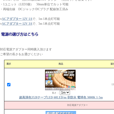
・1ユニット（LED3個） 50mm単位でカット可能
・両端出線 DCジャック/DCプラグ 配線加工済み
○
ACアダプター 12V 1A
で、1m 1本点灯可能
○
ACアダプター 12V 3A
で、5m 1本点灯可能
対応電源アダプター同時購入頂けます
ご希望の長さをお選びください
選択
商品
販
1
長さ ：
超高演色3528テープLED 60LED/m 非防水 電球色 3000K 1-5m
対応電源アダプター