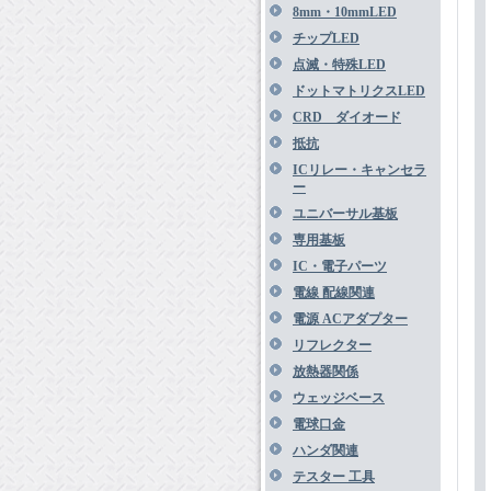
8mm・10mmLED
チップLED
点滅・特殊LED
ドットマトリクスLED
CRD ダイオード
抵抗
ICリレー・キャンセラ
ー
ユニバーサル基板
専用基板
IC・電子パーツ
電線 配線関連
電源 ACアダプター
リフレクター
放熱器関係
ウェッジベース
電球口金
ハンダ関連
テスター 工具