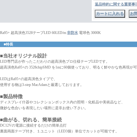
返品特約に関する重要事
｜
Ra95+ 超高演色3528テープLED 60LED/m
非防水
電球色 3000K
■特長
■当社オリジナル設計
LED専門店が作ったこだわりの超高演色プロ仕様テープLEDです。
超高演色Ra95+の 3528chipSMD を1mに60個使っており、明るく鮮やかな色再現
LEDはRa95+の超高演色タイプで、
使用する物は3-step MacAdamと厳選しております。
■製品特徴
ディスプレイ什器やコレクションボックス内の照明・化粧品や美術品など、
微妙な色合いを表現したい場所に是非お使い下さい。
■曲がる、切れる、簡単接続
DC12Vの電源に接続するだけの簡単点灯
裏面両面テープ付き、１ユニット（LED3個）単位でカットが可能です。