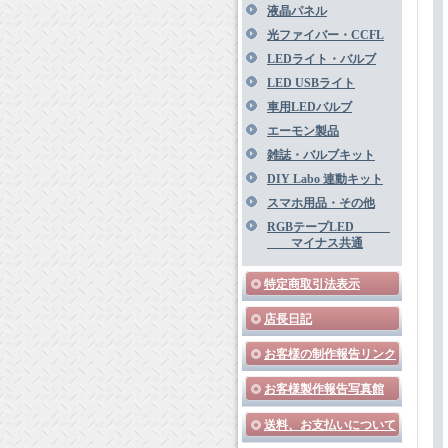
液晶パネル
光ファイバー・CCFL
LEDライト・バルブ
LED USBライト
車用LEDバルブ
エーモン製品
雑誌・バルブキット
DIY Labo 連動キット
スマホ用品・その他
RGBテープLED
マイナス共通
特定商取引法表示
店長日記
お客様の制作報告リンク
お客様製作報告写真館
送料、お支払いについて