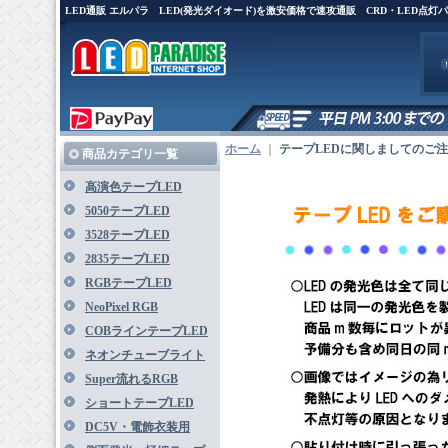
LED通販 エルパラ LED(発光ダイオード)を激安価格で速攻通販 CRD・LED点灯
ホーム
｜
テープLEDに関しましてのご
商品カテゴリ一覧
高演色テープLED
5050テープLED
3528テープLED
2835テープLED
RGBテープLED
NeoPixel RGB
COBラインテープLED
ネオンチューブライト
Super流れるRGB
ショートテープLED
DC5V・電飾衣装用