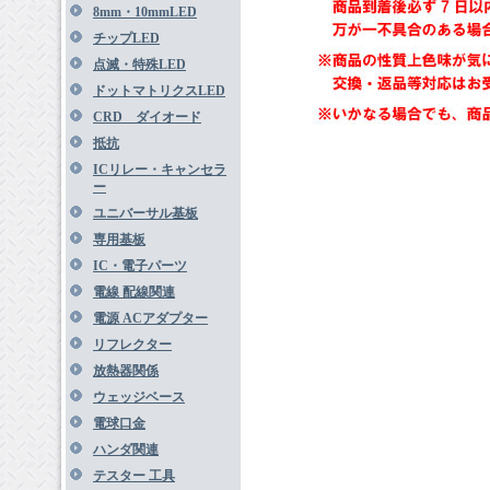
8mm・10mmLED
チップLED
点滅・特殊LED
ドットマトリクスLED
CRD ダイオード
抵抗
ICリレー・キャンセラ
ー
ユニバーサル基板
専用基板
IC・電子パーツ
電線 配線関連
電源 ACアダプター
リフレクター
放熱器関係
ウェッジベース
電球口金
ハンダ関連
テスター 工具