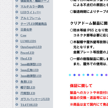
側面発光・極細テープ
マルチカラー調色
LEDライトバー
アルミフレーム
テープLED関連商品
日亜化学
Cree
LUMILEDS
OptoSupplyLED
PowerLED
FluxLED
5mm砲弾型LED
5mm広角LED
3mm砲弾型LED
角形LED
帽子型LED
円筒型LED
ガラスパッケージLED
T4.4/T10LED