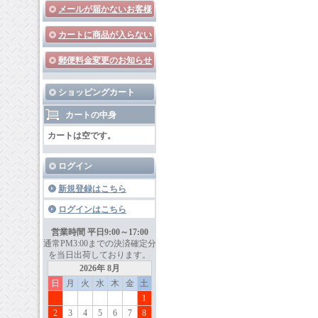
メールが届かないお客様
カートに商品が入らない
郵便料金変更のお知らせ
ショッピングカート
カートの中身
カートは空です。
ログイン
新規登録はこちら
ログインはこちら
営業時間 平日9:00～17:00
通常PM3:00までの決済確定分
を当日出荷しております。
2026年 8月
日
月
火
水
木
金
土
1
2
3
4
5
6
7
8