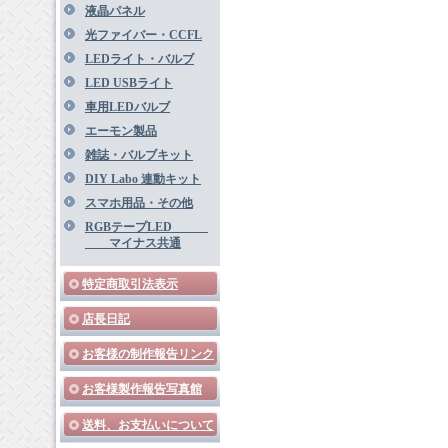
液晶パネル
光ファイバー・CCFL
LEDライト・バルブ
LED USBライト
車用LEDバルブ
エーモン製品
雑誌・バルブキット
DIY Labo 連動キット
スマホ用品・その他
RGBテープLED
マイナス共通
特定商取引法表示
店長日記
お客様の制作報告リンク
お客様製作報告写真館
送料、お支払いについて