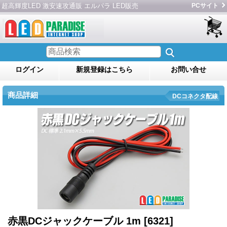
超高輝度LED 激安速攻通販 エルパラ LED販売
PCサイト
ログイン
新規登録はこちら
お問い合せ
商品詳細
DCコネクタ配線
赤黒DCジャックケーブル 1m
[6321]