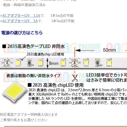
・配線：両端DC配線加工済み
○
ACアダプター12V 1.5A
で、 1本1m点灯可能
○
ACアダプター12V 5A
で、 1本5m点灯可能
対応電源アダプター同時購入頂けます
ご希望の長さをお選びください