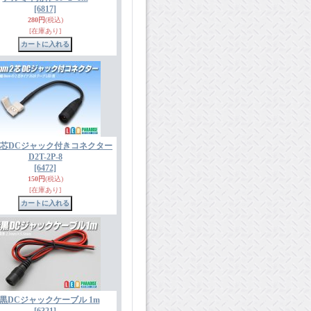
[6817]
280円
(税込)
[在庫あり]
m2芯DCジャック付きコネクター
D2T-2P-8
[6472]
150円
(税込)
[在庫あり]
黒DCジャックケーブル 1m