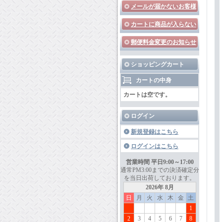
メールが届かないお客様
カートに商品が入らない
郵便料金変更のお知らせ
ショッピングカート
カートの中身
カートは空です。
ログイン
新規登録はこちら
ログインはこちら
営業時間 平日9:00～17:00
通常PM3:00までの決済確定分
を当日出荷しております。
2026年 8月
日
月
火
水
木
金
土
1
2
3
4
5
6
7
8