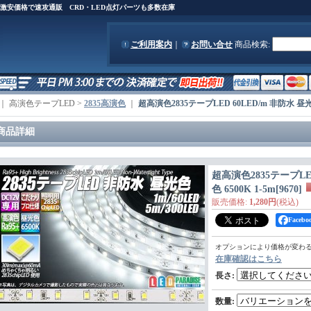
)を激安価格で速攻通販 CRD・LED点灯パーツも多数在庫
ご利用案内
｜
お問い合せ
商品検索
:
｜ 高演色テープLED >
2835高演色
｜
超高演色2835テープLED 60LED/m 非防水 昼光色 
商品詳細
超高演色2835テープLED
色 6500K 1-5m
[
9670
]
販売価格
:
1,280円
(税込)
Face
オプションにより価格が変わ
在庫確認はこちら
長さ
:
数量
: