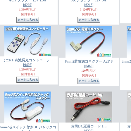
ACアダプター 12V 1.5A
ACアダプター 12V 5A
[6207]
[6215]
1,380円
(税込)
3,120円
(税込)
[在庫あり]
[在庫あり]
ミニRF 点滅調光コントローラー
8mm2芯電源コネクター A2P-8
8m
[9402]
[6460]
1,280円
(税込)
120円
(税込)
[在庫あり]
[在庫あり]
赤黒DC延長コード 1m
赤
8mm2芯スイッチ付きDCジャックコ