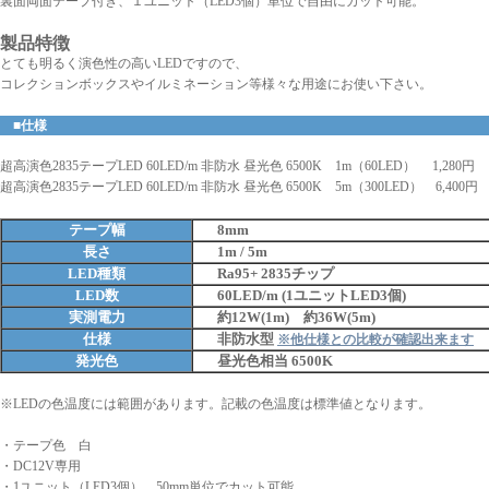
裏面両面テープ付き、１ユニット（LED3個）単位で自由にカット可能。
製品特徴
とても明るく演色性の高いLEDですので、
コレクションボックスやイルミネーション等様々な用途にお使い下さい。
■仕様
超高演色2835テープLED 60LED/m 非防水 昼光色 6500K 1m（60LED） 1,280円
超高演色2835テープLED 60LED/m 非防水 昼光色 6500K 5m（300LED） 6,400円
テープ幅
8mm
長さ
1m / 5m
LED種類
Ra95+ 2835チップ
LED数
60LED/m (1ユニットLED3個)
実測電力
約12W(1m) 約36W(5m)
仕様
非防水型
※他仕様との比較が確認出来ます
発光色
昼光色相当 6500K
※LEDの色温度には範囲があります。記載の色温度は標準値となります。
・テープ色 白
・DC12V専用
・1ユニット（LED3個） 50mm単位でカット可能