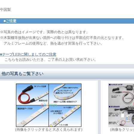
中国製
■ご注意
※写真の色はイメージです。実際の色とは異なります。
※木製棚等放熱が出来ない箇所への取り付けは早期点灯不良の元となります。
アルミフレームの使用など、熱を逃がす対策を行って下さい。
■テープLEDに関しましてのご注意
こちらをお読みいただき、ご了承の上お買い求め下さい。
他の写真もご覧下さい
(画像をクリックすると大きく見られます)
(画像をクリ