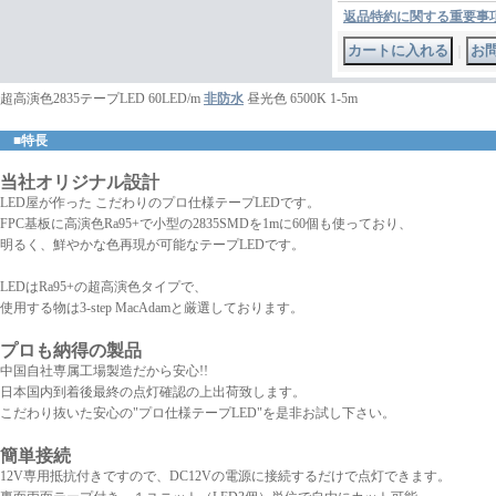
返品特約に関する重要事
｜
超高演色2835テープLED 60LED/m
非防水
昼光色 6500K 1-5m
■特長
当社オリジナル設計
LED屋が作った こだわりのプロ仕様テープLEDです。
FPC基板に高演色Ra95+で小型の2835SMDを1mに60個も使っており、
明るく、鮮やかな色再現が可能なテープLEDです。
LEDはRa95+の超高演色タイプで、
使用する物は3-step MacAdamと厳選しております。
プロも納得の製品
中国自社専属工場製造だから安心!!
日本国内到着後最終の点灯確認の上出荷致します。
こだわり抜いた安心の"プロ仕様テープLED"を是非お試し下さい。
簡単接続
12V専用抵抗付きですので、DC12Vの電源に接続するだけで点灯できます。