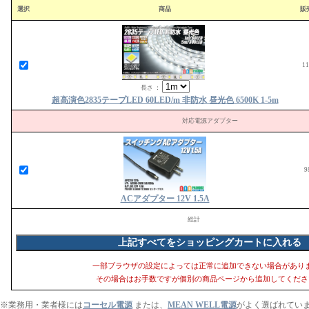
選択
商品
販
1
長さ ：
超高演色2835テープLED 60LED/m 非防水 昼光色 6500K 1-5m
対応電源アダプター
9
ACアダプター 12V 1.5A
総計
一部ブラウザの設定によっては正常に追加できない場合があり
その場合はお手数ですが個別の商品ページから追加してくださ
※業務用・業者様には
コーセル電源
または、
MEAN WELL電源
がよく選ばれてい