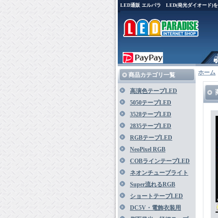
LED通販 エルパラ LED(発光ダイオード
ホーム
商品カテゴリ一覧
高演色テープLED
5050テープLED
3528テープLED
2835テープLED
RGBテープLED
NeoPixel RGB
COBラインテープLED
ネオンチューブライト
Super流れるRGB
ショートテープLED
DC5V・電飾衣装用