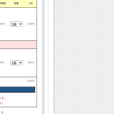
売価格
数量
小計
180円
1180円
80円
980円
2160円
ます。
い。
ます。