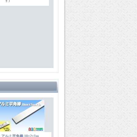
す)
アルミ平角棒 10×2×1m