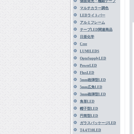
側面発光・極細テープ
マルチカラー調色
LEDライトバー
アルミフレーム
テープLED関連商品
日亜化学
Cree
LUMILEDS
OptoSupplyLED
PowerLED
FluxLED
5mm砲弾型LED
5mm広角LED
3mm砲弾型LED
角形LED
帽子型LED
円筒型LED
ガラスパッケージLED
T4.4/T10LED