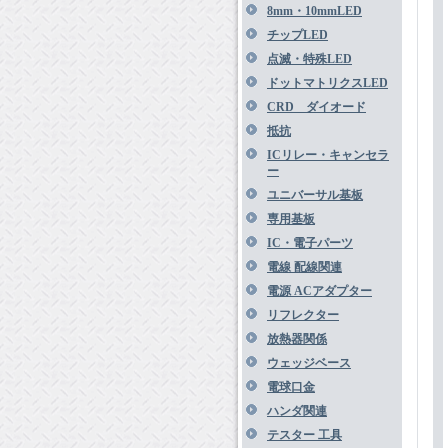
8mm・10mmLED
チップLED
点滅・特殊LED
ドットマトリクスLED
CRD ダイオード
抵抗
ICリレー・キャンセラ
ー
ユニバーサル基板
専用基板
IC・電子パーツ
電線 配線関連
電源 ACアダプター
リフレクター
放熱器関係
ウェッジベース
電球口金
ハンダ関連
テスター 工具