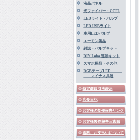
液晶パネル
光ファイバー・CCFL
LEDライト・バルブ
LED USBライト
車用LEDバルブ
エーモン製品
雑誌・バルブキット
DIY Labo 連動キット
スマホ用品・その他
RGBテープLED
マイナス共通
特定商取引法表示
店長日記
お客様の制作報告リンク
お客様製作報告写真館
送料、お支払いについて