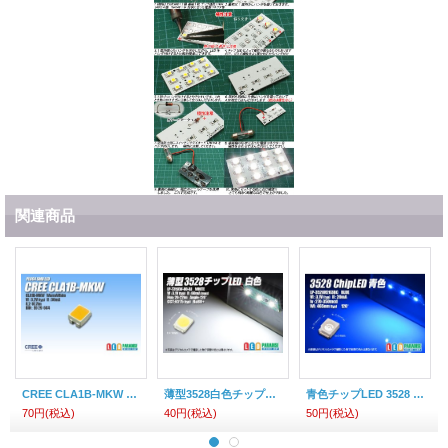
関連商品
CREE CLA1B-MKW 電球色
薄型3528白色チップLED LP-T35XW-80-BJ
青色チップLED 3528 新薄型
70円
(税込)
40円
(税込)
50円
(税込)