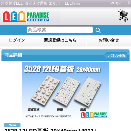
超高輝度LED 激安速攻通販 エルパラ LED販売
PCサイト
ログイン
新規登録はこちら
お問い合せ
商品詳細
パネル基板