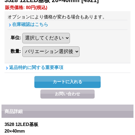
3528 12LED基板 20×40mm
[4921]
販売価格
:
80円
(税込)
オプションにより価格が変わる場合もあります。
在庫確認はこちら
単位
:
数量
:
返品特約に関する重要事項
商品詳細
3528 12LED基板
20×40mm