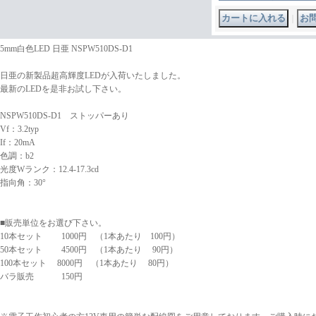
｜
5mm白色LED 日亜 NSPW510DS-D1
日亜の新製品超高輝度LEDが入荷いたしました。
最新のLEDを是非お試し下さい。
NSPW510DS-D1 ストッパーあり
Vf：3.2typ
If：20mA
色調：b2
光度Wランク：12.4-17.3cd
指向角：30°
■販売単位をお選び下さい。
10本セット 1000円 （1本あたり 100円）
50本セット 4500円 （1本あたり 90円）
100本セット 8000円 （1本あたり 80円）
バラ販売 150円