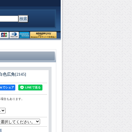
1 白色広角
[
2145
]
bookでシェア
る場合もあります。
項