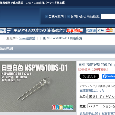
)を激安価格で速攻通販 CRD・LED点灯パーツも多数在庫
ご利用案内
｜
お問い合せ
商品検索
:
｜ 日亜化学 >
5mm砲弾型
｜
日亜 NSPW510DS-D1 白色広角
商品詳細
日亜 NSPW510DS-D
販売価格
:
100円
(税込)
Face
オプションにより価格が変わ
在庫確認はこちら
単位
:
数量
:
返品特約に関する重要事