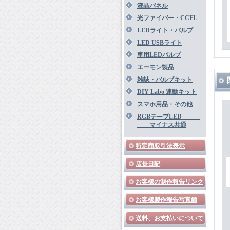
液晶パネル
光ファイバー・CCFL
LEDライト・バルブ
LED USBライト
車用LEDバルブ
エーモン製品
雑誌・バルブキット
DIY Labo 連動キット
スマホ用品・その他
RGBテープLED
マイナス共通
特定商取引法表示
店長日記
お客様の制作報告リンク
お客様製作報告写真館
送料、お支払いについて