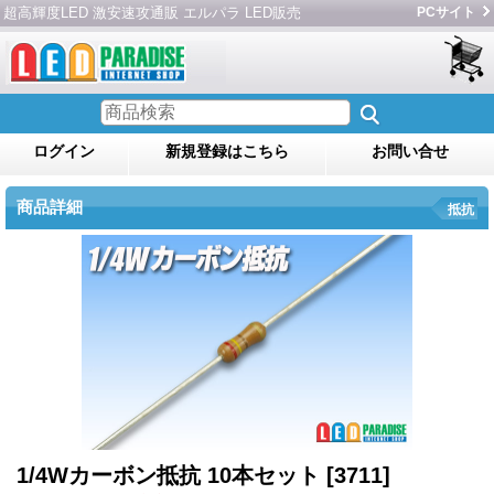
超高輝度LED 激安速攻通販 エルパラ LED販売
PCサイト
ログイン
新規登録はこちら
お問い合せ
商品詳細
抵抗
1/4Wカーボン抵抗 10本セット
[3711]