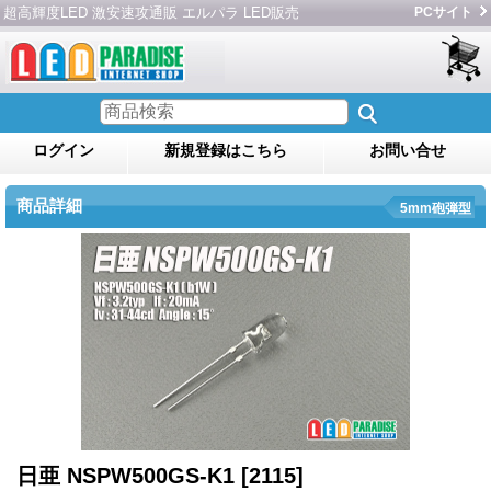
超高輝度LED 激安速攻通販 エルパラ LED販売
PCサイト
ログイン
新規登録はこちら
お問い合せ
商品詳細
5mm砲弾型
日亜 NSPW500GS-K1
[2115]