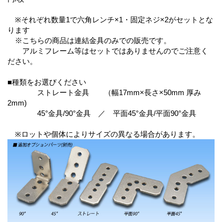
※それぞれ数量1で六角レンチ×1・固定ネジ×2がセットとな
ります
※こちらの商品は連結金具のみでの販売です。
アルミフレーム等はセットではありませんのでご注意く
ださい。
■種類をお選びください
ストレート金具 （幅17mm×長さ×50mm 厚み
2mm)
45°金具/90°金具 ／ 平面45°金具/平面90°金具
※ロットや個体によりサイズの異なる場合があります。