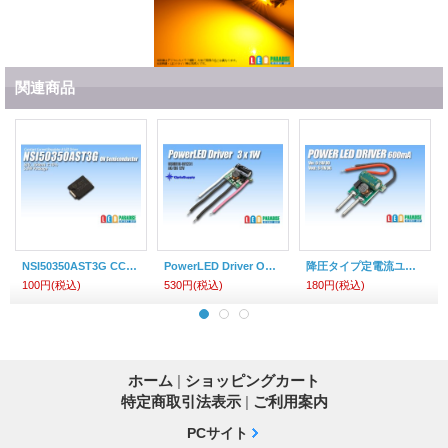
関連商品
NSI50350AST3G CCR ONSemi
PowerLED Driver OSMR16-W1231
降圧タイプ定電流ユニット600mA
100円
(税込)
530円
(税込)
180円
(税込)
ホーム
|
ショッピングカート
特定商取引法表示
|
ご利用案内
PCサイト