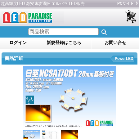
超高輝度LED 激安速攻通販 エルパラ LED販売
PCサイト
ログイン
新規登録はこちら
お問い合せ
商品詳細
PowerLED