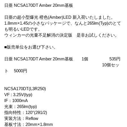
日亜 NCSA170DT Amber 20mm基板
日亜の超小型爆光 橙色(Amber)LED 新入荷いたしました。
1.8mm×1.45の小さなパッケージで、なんと265lm(Typ)のとて
も明るいLEDです。
ウィンカーの光量不足解消の決定版 是非お試しください。
■販売単位をお選び下さい。
日亜 NCSA170DT Amber 20mm基板 1個 535円
10個セッ
ト 5000円
NCSA170DT(L3R250)
VF : 3.25V(typ)
IF：1000mA
光束：265lm(typ)
指向特性：120°(2θ1/2)
実装方法：Reflow
基板寸法：20mm×1.8mm