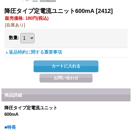
降圧タイプ定電流ユニット600mA
[2412]
販売価格
:
180円
(税込)
[在庫あり]
数量
:
返品特約に関する重要事項
商品詳細
降圧タイプ定電流ユニット
600mA
■特長