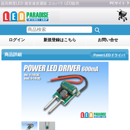
超高輝度LED 激安速攻通販 エルパラ LED販売
PCサイト
ログイン
新規登録はこちら
お問い合せ
商品詳細
PowerLEDドライバ