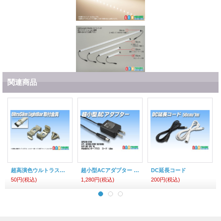
関連商品
超高演色ウルトラスリムライトバー 専用ホルダー
超小型ACアダプター 12V1A
DC延長コード
50円
(税込)
1,280円
(税込)
200円
(税込)