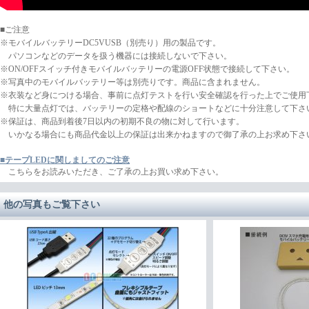
■ご注意
※モバイルバッテリーDC5VUSB（別売り）用の製品です。
パソコンなどのデータを扱う機器には接続しないで下さい。
※ON/OFFスイッチ付きモバイルバッテリーの電源OFF状態で接続して下さい。
※写真中のモバイルバッテリー等は別売りです。商品に含まれません。
※衣装など身につける場合、事前に点灯テストを行い安全確認を行った上でご使用
特に大量点灯では、バッテリーの定格や配線のショートなどに十分注意して下さ
※保証は、商品到着後7日以内の初期不良の物に対して行います。
いかなる場合にも商品代金以上の保証は出来かねますので御了承の上お求め下さ
■テープLEDに関しましてのご注意
こちらをお読みいただき、ご了承の上お買い求め下さい。
他の写真もご覧下さい