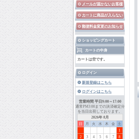
メールが届かないお客様
カートに商品が入らない
郵便料金変更のお知らせ
ショッピングカート
カートの中身
カートは空です。
ログイン
新規登録はこちら
ログインはこちら
営業時間 平日9:00～17:00
通常PM3:00までの決済確定分
を当日出荷しております。
2026年 8月
日
月
火
水
木
金
土
1
2
3
4
5
6
7
8