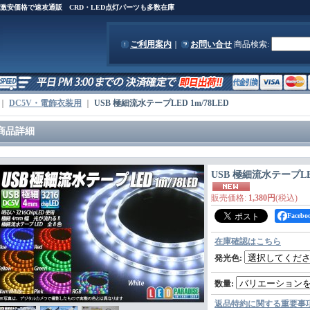
)を激安価格で速攻通販 CRD・LED点灯パーツも多数在庫
ご利用案内
｜
お問い合せ
商品検索
:
｜
DC5V・電飾衣装用
｜
USB 極細流水テープLED 1m/78LED
商品詳細
USB 極細流水テープLED
販売価格
:
1,380円
(税込)
Face
在庫確認はこちら
発光色
:
数量
:
返品特約に関する重要事