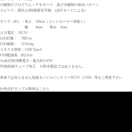
22種類のプログラム＋デモモード 及び20種類の発光パターン
スピード・調光も8段階変化可能 (点灯モードによる)
サイズ（約）：長さ 100cm（コントローラー等除く）
幅 4mm 厚み 3mm
入力電圧： DC5V
LED灯数： 78灯/m
LED種類： 3216chip
コネクタ形状：USB TypeA
USB配線長：約23cm
1m全灯時消費電力：最大約3.65W
PE熱収縮チューブ加工 ※防水製品ではありません。
単体では光りません別途モバイルバッテリーDC5V（USB）等をご用意下さい
白色点灯サンプル動画はこちら