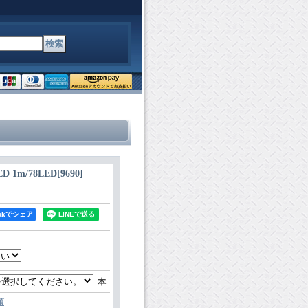
 1m/78LED
[
9690
]
bookでシェア
本
項