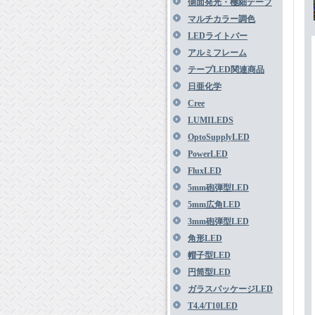
側面発光・極細テープ
マルチカラー調色
LEDライトバー
アルミフレーム
テープLED関連商品
日亜化学
Cree
LUMILEDS
OptoSupplyLED
PowerLED
FluxLED
5mm砲弾型LED
5mm広角LED
3mm砲弾型LED
角形LED
帽子型LED
円筒型LED
ガラスパッケージLED
T4.4/T10LED