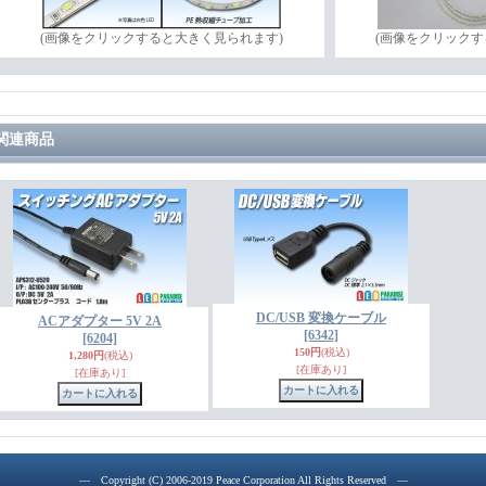
(画像をクリックすると大きく見られます)
(画像をクリックす
関連商品
DC/USB 変換ケーブル
ACアダプター 5V 2A
[6342]
[6204]
150円
(税込)
1,280円
(税込)
[在庫あり]
[在庫あり]
― Copyright (C) 2006-2019 Peace Corporation All Rights Reserved ―