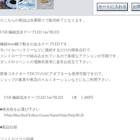
｜
※こちらの商品は在庫限りで販売終了となります。
USB 極細流水テープLED 1m/78LED
極細4mm幅で動きのあるテープLEDです。
モバイルバッテリーなどに接続するだけの簡単点灯で、
コントローラーが組み込まれているので多様なアクションが可能です。
ダンスやイベントの電飾衣装等に是非お役立て下さい。
変換コネクターでDC5VのACアダプターも使用可能ですので、
ショップの集客や夜店のイルミネーションなどにもご利用下さい。
USB 極細流水テープLED 1m/78LED 1本 1,380円
■発光色をお選び下さい
White/Blue/Red/Yellow/Green/WarmWhite/Pink/RGB
■製品仕様
コントローラー内蔵