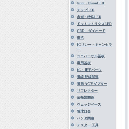
8mm・10mmLED
チップLED
点滅・特殊LED
ドットマトリクスLED
CRD ダイオード
抵抗
ICリレー・キャンセラ
ー
ユニバーサル基板
専用基板
IC・電子パーツ
電線 配線関連
電源 ACアダプター
リフレクター
放熱器関係
ウェッジベース
電球口金
ハンダ関連
テスター 工具