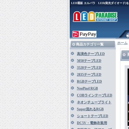
LED通販 エルパラ LED(発光ダイオード
ホーム
商品カテゴリ一覧
高演色テープLED
5050テープLED
3528テープLED
2835テープLED
RGBテープLED
NeoPixel RGB
COBラインテープLED
ネオンチューブライト
Super流れるRGB
ショートテープLED
DC5V・電飾衣装用