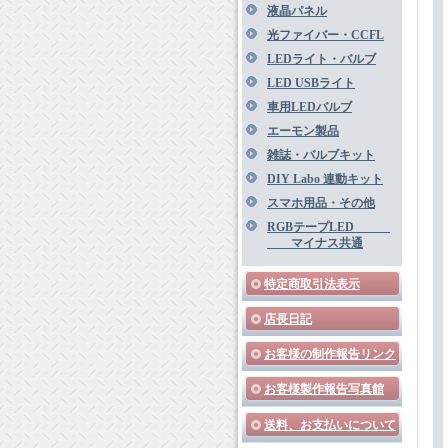
液晶パネル
光ファイバー・CCFL
LEDライト・バルブ
LED USBライト
車用LEDバルブ
エーモン製品
雑誌・バルブキット
DIY Labo 連動キット
スマホ用品・その他
RGBテープLED
マイナス共通
特定商取引法表示
店長日記
お客様の制作報告リンク
お客様製作報告写真館
送料、お支払いについて