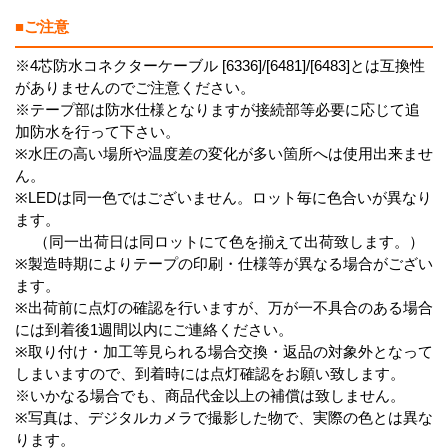
■ご注意
※4芯防水コネクターケーブル [6336]/[6481]/[6483]とは互換性
がありませんのでご注意ください。
※テープ部は防水仕様となりますが接続部等必要に応じて追
加防水を行って下さい。
※水圧の高い場所や温度差の変化が多い箇所へは使用出来ませ
ん。
※LEDは同一色ではございません。ロット毎に色合いが異なり
ます。
（同一出荷日は同ロットにて色を揃えて出荷致します。）
※製造時期によりテープの印刷・仕様等が異なる場合がござい
ます。
※出荷前に点灯の確認を行いますが、万が一不具合のある場合
には到着後1週間以内にご連絡ください。
※取り付け・加工等見られる場合交換・返品の対象外となって
しまいますので、到着時には点灯確認をお願い致します。
※いかなる場合でも、商品代金以上の補償は致しません。
※写真は、デジタルカメラで撮影した物で、実際の色とは異な
ります。