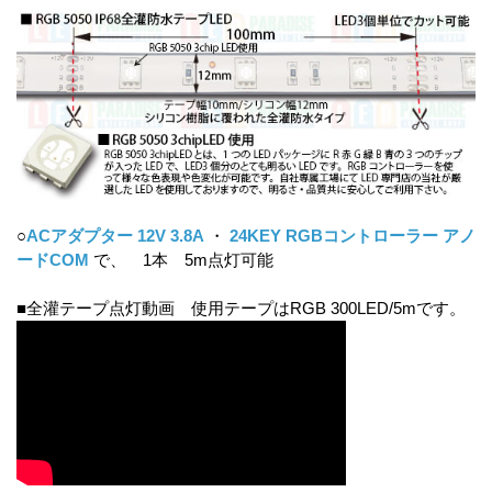
○
ACアダプター 12V 3.8A
・
24KEY RGBコントローラー アノ
ードCOM
で、 1本 5m点灯可能
■全灌テープ点灯動画 使用テープはRGB 300LED/5mです。