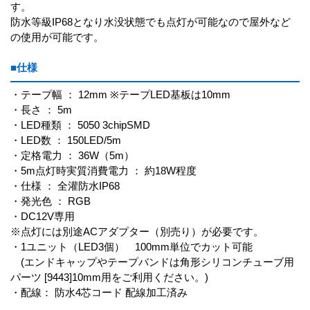
す。
防水等級IP68となり水没状態でも点灯が可能なので屋外など
の使用が可能です。
■仕様
・テープ幅 ： 12mm ※テープLED基板は10mm
・長さ ： 5m
・LED種類 ： 5050 3chipSMD
・LED数 ： 150LED/5m
・定格電力 ： 36W（5m）
・5m点灯時実質消費電力 ： 約18W程度
・仕様 ： 全灌防水IP68
・発光色 ： RGB
・DC12V専用
※点灯には別途ACアダプター（別売り）が必要です。
・1ユニット（LED3個） 100mm単位でカット可能
(エンドキャップやテープバンドは角形シリコンチューブ用
パーツ [9443]10mm用をご利用ください。)
・配線： 防水4芯コード 配線加工済み