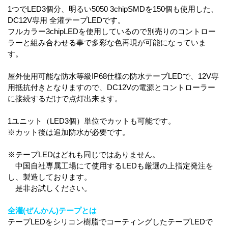
1つでLED3個分、明るい5050 3chipSMDを150個も使用した、
DC12V専用 全灌テープLEDです。
フルカラー3chipLEDを使用しているので別売りのコントロー
ラーと組み合わせる事で多彩な色再現が可能になっていま
す。
屋外使用可能な防水等級IP68仕様の防水テープLEDで、12V専
用抵抗付きとなりますので、DC12Vの電源とコントローラー
に接続するだけで点灯出来ます。
1ユニット（LED3個）単位でカットも可能です。
※カット後は追加防水が必要です。
※テープLEDはどれも同じではありません。
中国自社専属工場にて使用するLEDも厳選の上指定発注を
し、製造しております。
是非お試しください。
全灌(ぜんかん)テープとは
テープLEDをシリコン樹脂でコーティングしたテープLEDで