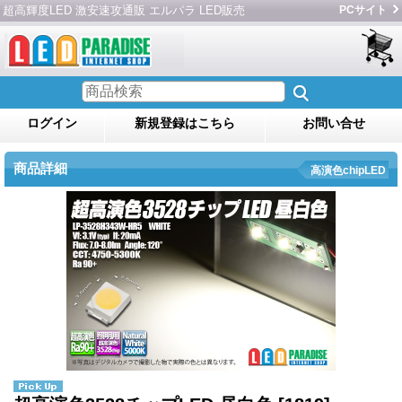
超高輝度LED 激安速攻通販 エルパラ LED販売
PCサイト
ログイン
新規登録はこちら
お問い合せ
商品詳細
高演色chipLED