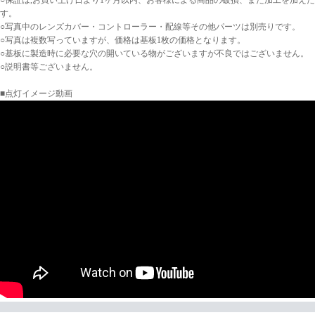
○保証は,お買い上げ日より1ヶ月以内、お客様による商品の破損、また加工を加え
す。
○写真中のレンズカバー・コントローラー・配線等その他パーツは別売りです。
○写真は複数写っていますが、価格は基板1枚の価格となります。
○基板に製造時に必要な穴の開いている物がございますが不良ではございません。
○説明書等ございません。
■点灯イメージ動画