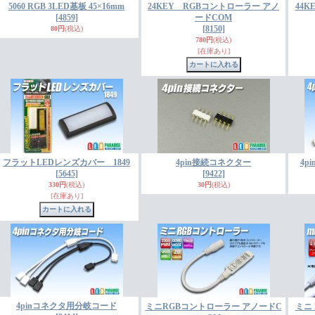
5060 RGB 3LED基板 45×16mm
24KEY RGBコントローラー アノ
44
[4859]
ードCOM
[8150]
80円
(税込)
780円
(税込)
[在庫あり]
フラットLEDレンズカバー 1849
4pin接続コネクター
4p
[5645]
[9422]
330円
(税込)
30円
(税込)
[在庫あり]
4pinコネクタ用分岐コード
ミニRGBコントローラー アノードC
ミニ