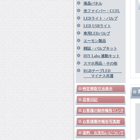
液晶パネル
光ファイバー・CCFL
LEDライト・バルブ
LED USBライト
車用LEDバルブ
エーモン製品
雑誌・バルブキット
DIY Labo 連動キット
スマホ用品・その他
RGBテープLED
マイナス共通
特定商取引法表示
店長日記
お客様の制作報告リンク
お客様製作報告写真館
送料、お支払いについて