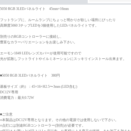
5050 RGB 3LEDパネルライト 45mm×16mm
フットランプに、ルームランプにちょっと明かりが欲しい場所にぴったり
高輝度5060 3チップLEDを3個使用したLEDパネルライトです。
別売りのRGBコントローラーに接続し、
豊富なカラーバリエーションをお楽しみ下さい。
エーモン1849 LEDレンズカバーが使用可能ですので
光が拡散しフットライトやイルミネーションにスッキリインストール出来ます。
■5050 RGB 3LEDパネルライト 380円
基板サイズ（約）：45×16×H2.5〜3mm (LED含む)
DC12V専用
消費電力：最大0.72W
■ご注意
○本製品はDC12V専用となります。その他の電源では使用しないで下さい。
○点灯には別途RGBコントローラー(別売)が必要です。