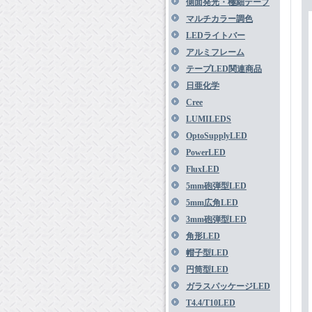
側面発光・極細テープ
マルチカラー調色
LEDライトバー
アルミフレーム
テープLED関連商品
日亜化学
Cree
LUMILEDS
OptoSupplyLED
PowerLED
FluxLED
5mm砲弾型LED
5mm広角LED
3mm砲弾型LED
角形LED
帽子型LED
円筒型LED
ガラスパッケージLED
T4.4/T10LED