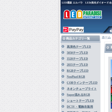
LED通販 エルパラ LED(発光ダイオード
ホーム
商品カテゴリ一覧
高演色テープLED
5050テープLED
3528テープLED
2835テープLED
RGBテープLED
NeoPixel RGB
COBラインテープLED
ネオンチューブライト
Super流れるRGB
ショートテープLED
DC5V・電飾衣装用