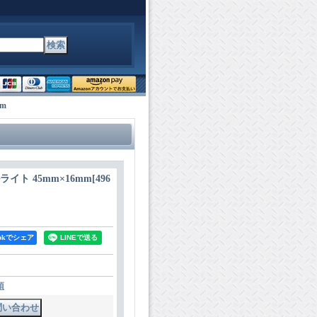
mm
ルライト 45mm×16mm
[
496
bookでシェア
項