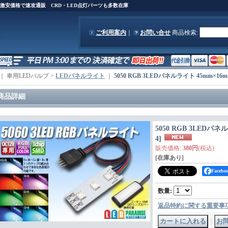
)を激安価格で速攻通販 CRD・LED点灯パーツも多数在庫
ご利用案内
｜
お問い合せ
商品検索
:
｜ 車用LEDバルブ >
LEDパネルライト
｜
5050 RGB 3LEDパネルライト 45mm×16
商品詳細
5050 RGB 3LEDパネ
4
]
販売価格
:
380円
(税込)
[在庫あり]
Face
数量
:
返品特約に関する重要事
｜