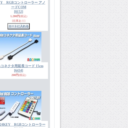
KEY RGBコントローラー アノ
ードCOM
[8152]
1,280円
(税込)
[在庫あり]
inコネクタ用延長コード 15cm
[6434]
200円
(税込)
 24KEY RGBコントローラー