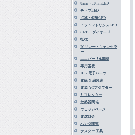
8mm・10mmLED
チップLED
点滅・特殊LED
ドットマトリクスLED
CRD ダイオード
抵抗
ICリレー・キャンセラ
ー
ユニバーサル基板
専用基板
IC・電子パーツ
電線 配線関連
電源 ACアダプター
リフレクター
放熱器関係
ウェッジベース
電球口金
ハンダ関連
テスター 工具