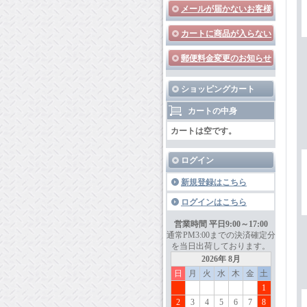
メールが届かないお客様
カートに商品が入らない
郵便料金変更のお知らせ
ショッピングカート
カートの中身
カートは空です。
ログイン
新規登録はこちら
ログインはこちら
営業時間 平日9:00～17:00
通常PM3:00までの決済確定分
を当日出荷しております。
2026年 8月
日
月
火
水
木
金
土
1
2
3
4
5
6
7
8