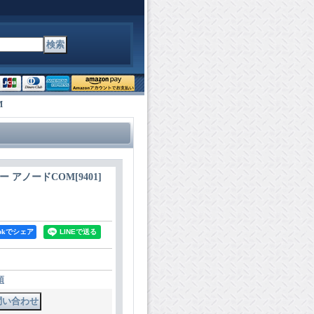
M
ー アノードCOM
[
9401
]
bookでシェア
項