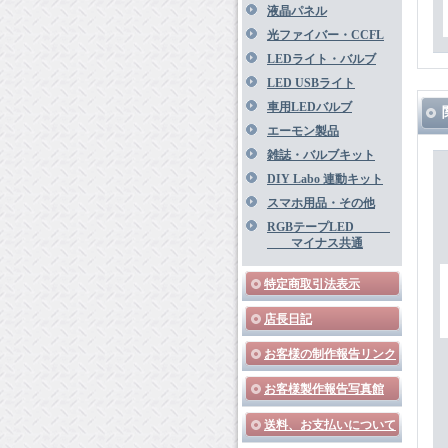
液晶パネル
光ファイバー・CCFL
LEDライト・バルブ
LED USBライト
車用LEDバルブ
エーモン製品
雑誌・バルブキット
DIY Labo 連動キット
スマホ用品・その他
RGBテープLED
マイナス共通
特定商取引法表示
店長日記
お客様の制作報告リンク
お客様製作報告写真館
送料、お支払いについて