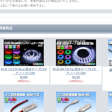
※いかなる場合にも、本体代金以上の保証はいたしません。
上記ご了承の上お買い求め下さい。
関連商品
RGB 12LED/30cm 防水テープLED
RGB 60LED/1m 防水テープLED
超
アノードCOM
アノードCOM
[8100]
[8120]
780円
(税込)
2,300円
(税込)