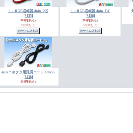
ミニRGB増幅器 4pin+2芯
ミニRGB増幅器 4pin+DC
[8155]
[8156]
580円
(税込)
580円
(税込)
[在庫あり]
[在庫あり]
4pinコネクタ用延長コード 100cm
[6438]
230円
(税込)