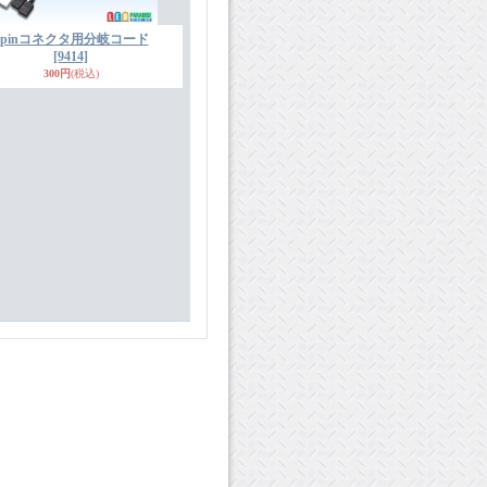
4pinコネクタ用分岐コード
[9414]
300円
(税込)