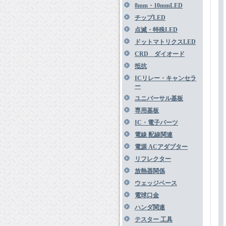
8mm・10mmLED
チップLED
点滅・特殊LED
ドットマトリクスLED
CRD ダイオード
抵抗
ICリレー・キャンセラ
ー
ユニバーサル基板
専用基板
IC・電子パーツ
電線 配線関連
電源 ACアダプター
リフレクター
放熱器関係
ウェッジベース
電球口金
ハンダ関連
テスター 工具