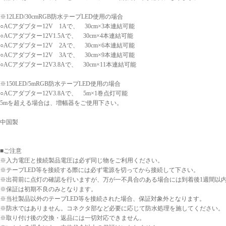
※12LED/30cmRGB防水テープLED使用の場合
○ACアダプター12V 1Aで、 30cm×3本連結可能
○ACアダプター12V1.5Aで、 30cm×4本連結可能
○ACアダプター12V 2Aで、 30cm×6本連結可能
○ACアダプター12V 3Aで、 30cm×9本連結可能
○ACアダプター12V3.8Aで、 30cm×11本連結可能
※150LED/5mRGB防水テープLED使用の場合
○ACアダプター12V3.8Aで、 5m×1巻点灯可能
5mを超える場合は、増幅器をご使用下さい。
中国製
■ご注意
※入力電圧と接続製品電圧は必ず同じ物をご利用ください。
※テープLED等を接続する際には必ず電源を切ってから接続して下さい。
※出荷前に点灯の確認を行いますが、万が一不具合のある場合には到着後1週間以
※保証は初期不良のみとなります。
※当社製品以外のテープLED等を接続された場合、保証対象外となります。
※防水ではありません。コネクタ部など必要に応じて防水処理を施してください。
※取り付け後の交換・返品には一切対応できません。