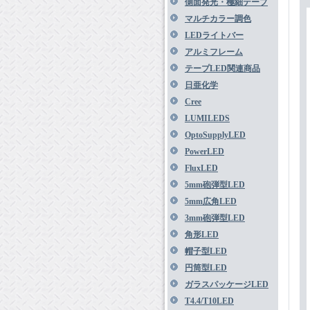
側面発光・極細テープ
マルチカラー調色
LEDライトバー
アルミフレーム
テープLED関連商品
日亜化学
Cree
LUMILEDS
OptoSupplyLED
PowerLED
FluxLED
5mm砲弾型LED
5mm広角LED
3mm砲弾型LED
角形LED
帽子型LED
円筒型LED
ガラスパッケージLED
T4.4/T10LED