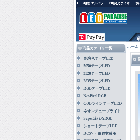
LED通販 エルパラ LED(発光ダイオード
ホーム
商品カテゴリ一覧
高演色テープLED
5050テープLED
3528テープLED
2835テープLED
RGBテープLED
NeoPixel RGB
COBラインテープLED
ネオンチューブライト
Super流れるRGB
ショートテープLED
DC5V・電飾衣装用