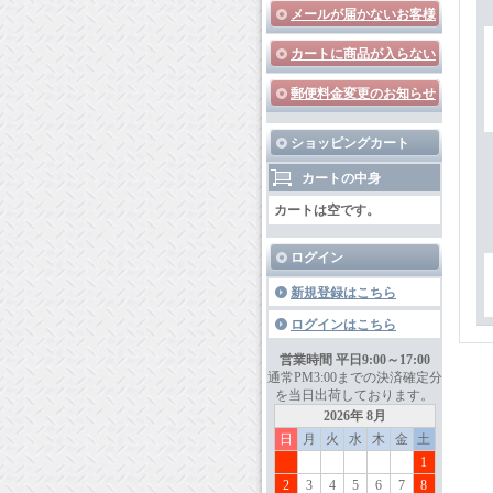
メールが届かないお客様
カートに商品が入らない
郵便料金変更のお知らせ
ショッピングカート
カートの中身
カートは空です。
ログイン
新規登録はこちら
ログインはこちら
営業時間 平日9:00～17:00
通常PM3:00までの決済確定分
を当日出荷しております。
2026年 8月
日
月
火
水
木
金
土
1
2
3
4
5
6
7
8