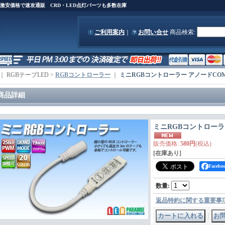
)を激安価格で速攻通販 CRD・LED点灯パーツも多数在庫
ご利用案内
｜
お問い合せ
商品検索
:
｜ RGBテープLED >
RGBコントローラー
｜
ミニRGBコントローラー アノードCO
商品詳細
ミニRGBコントローラ
販売価格
:
580円
(税込)
[在庫あり]
Face
数量
:
返品特約に関する重要事
｜