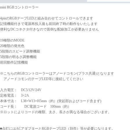
mini RGBコントローラー
4pinのRGBテープLEDと組み合わせてコントロールできます
記憶機能付きで電源再投入後も前回終了時の動作をいたします
便利なDCコネクタ付きなので面倒な配線加工が必要ありません
19種類のMODE
20種類の発光色
5段階のスピード調整機能
5段階の明るさ調整機能
前回動作記憶機能
※こちらのRGBコントローラーはアノードコモン(プラス共通)となります
アノードコモンのテープLED等に接続してください
入力電圧： DC5/12V/24V
定格電流： 3×2A
本体寸法： L38×W13×H5mm（約）(突起部およびコード含まず)
コード長： DC電源コード 100mm（約）
※ロットによりコードの種類、太さ、長さが異なる場合がございます。
■点灯にはACアダプターとRGBテープLED（別売）等が必要になります。