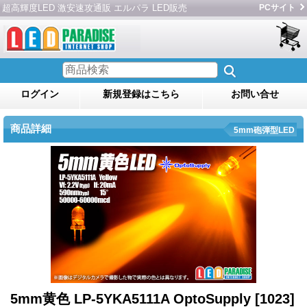
超高輝度LED 激安速攻通販 エルパラ LED販売
PCサイト
ログイン
新規登録はこちら
お問い合せ
商品詳細
5mm砲弾型LED
5mm黄色 LP-5YKA5111A OptoSupply
[1023]