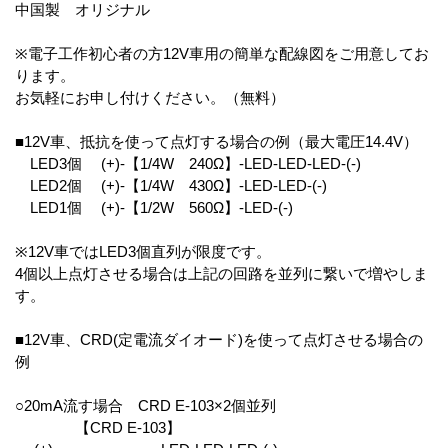
中国製 オリジナル
※電子工作初心者の方12V車用の簡単な配線図をご用意してお
ります。
お気軽にお申し付けください。（無料）
■12V車、抵抗を使って点灯する場合の例（最大電圧14.4V）
LED3個 (+)-【1/4W 240Ω】-LED-LED-LED-(-)
LED2個 (+)-【1/4W 430Ω】-LED-LED-(-)
LED1個 (+)-【1/2W 560Ω】-LED-(-)
※12V車ではLED3個直列が限度です。
4個以上点灯させる場合は上記の回路を並列に繋いで増やしま
す。
■12V車、CRD(定電流ダイオード)を使って点灯させる場合の
例
○20mA流す場合 CRD E-103×2個並列
【CRD E-103】