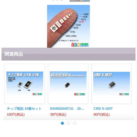
関連商品
チップ抵抗 10個セット
NSI45020AT1G 20mA CCR
CRD S-183T
100円
(税込)
38円
(税込)
80円
(税込)