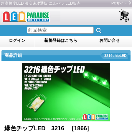
超高輝度LED 激安速攻通販 エルパラ LED販売
PCサイト
ログイン
新規登録はこちら
お問い合せ
商品詳細
3216chipLED
緑色チップLED 3216
[1866]