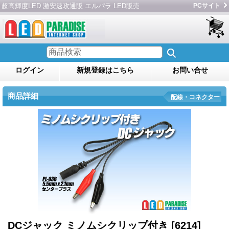
超高輝度LED 激安速攻通販 エルパラ LED販売
PCサイト
ログイン
新規登録はこちら
お問い合せ
商品詳細
配線・コネクター
DCジャック ミノムシクリップ付き
[6214]