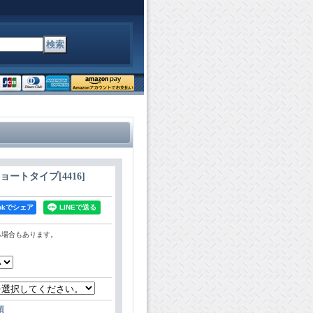
 ショートタイプ
[
4416
]
bookでシェア
る場合もあります。
項