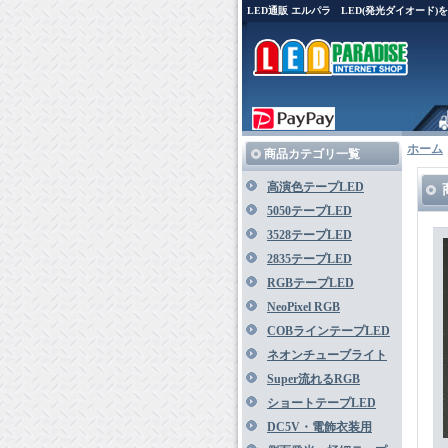
LED通販 エルパラ LED(発光ダイオード
ホーム
商品カテゴリ一覧
高演色テープLED
5050テープLED
3528テープLED
2835テープLED
RGBテープLED
NeoPixel RGB
COBラインテープLED
ネオンチューブライト
Super流れるRGB
ショートテープLED
DC5V・電飾衣装用