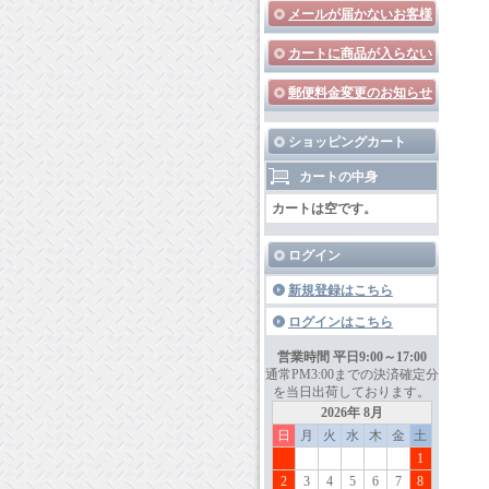
メールが届かないお客様
カートに商品が入らない
郵便料金変更のお知らせ
ショッピングカート
カートの中身
カートは空です。
ログイン
新規登録はこちら
ログインはこちら
営業時間 平日9:00～17:00
通常PM3:00までの決済確定分
を当日出荷しております。
2026年 8月
日
月
火
水
木
金
土
1
2
3
4
5
6
7
8