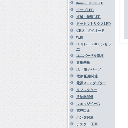
8mm・10mmLED
チップLED
点滅・特殊LED
ドットマトリクスLED
CRD ダイオード
抵抗
ICリレー・キャンセラ
ー
ユニバーサル基板
専用基板
IC・電子パーツ
電線 配線関連
電源 ACアダプター
リフレクター
放熱器関係
ウェッジベース
電球口金
ハンダ関連
テスター 工具