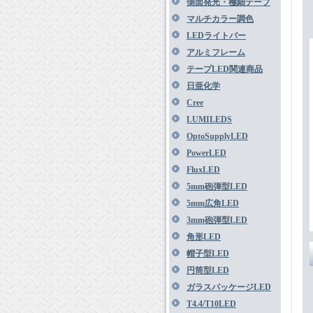
側面発光・極細テープ
マルチカラー調色
LEDライトバー
アルミフレーム
テープLED関連商品
日亜化学
Cree
LUMILEDS
OptoSupplyLED
PowerLED
FluxLED
5mm砲弾型LED
5mm広角LED
3mm砲弾型LED
角形LED
帽子型LED
円筒型LED
ガラスパッケージLED
T4.4/T10LED