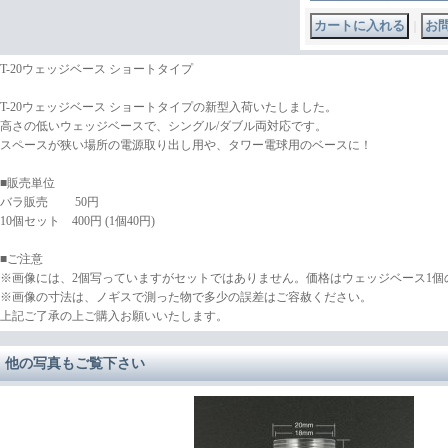
｜
T-20ウェッジベース ショートタイプ
T-20ウェッジベース ショートタイプの新型入荷いたしました。
高さの低いウェッジベースで、シングル/ダブル両対応です。
スペースが狭い場所の電源取り出し用や、タワー電球用のベースに！
■販売単位
バラ販売 50円
10個セット 400円 (1個40円)
■ご注意
※画像には、2個写っていますがセットではありません。価格はウェッジベース1個
※画像の寸法は、ノギスで測った物で多少の誤差はご容赦ください。
上記ご了承の上ご購入お願いいたします。
他の写真もご覧下さい