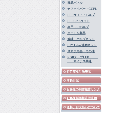
液晶パネル
光ファイバー・CCFL
LEDライト・バルブ
LED USBライト
車用LEDバルブ
エーモン製品
雑誌・バルブキット
DIY Labo 連動キット
スマホ用品・その他
RGBテープLED
マイナス共通
特定商取引法表示
店長日記
お客様の制作報告リンク
お客様製作報告写真館
送料、お支払いについて