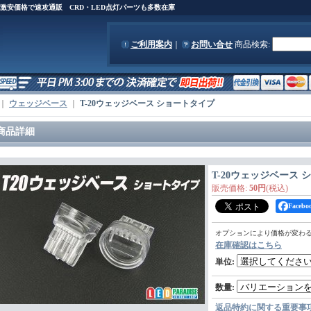
)を激安価格で速攻通販 CRD・LED点灯パーツも多数在庫
ご利用案内
｜
お問い合せ
商品検索
:
｜
ウェッジベース
｜
T-20ウェッジベース ショートタイプ
商品詳細
T-20ウェッジベース
販売価格
:
50円
(税込)
Face
オプションにより価格が変わ
在庫確認はこちら
単位
:
数量
:
返品特約に関する重要事