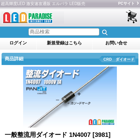
超高輝度LED 激安速攻通販 エルパラ LED販売
PCサイト
ログイン
新規登録はこちら
お問い合せ
商品詳細
CRD ダイオード
一般整流用ダイオード 1N4007
[3981]