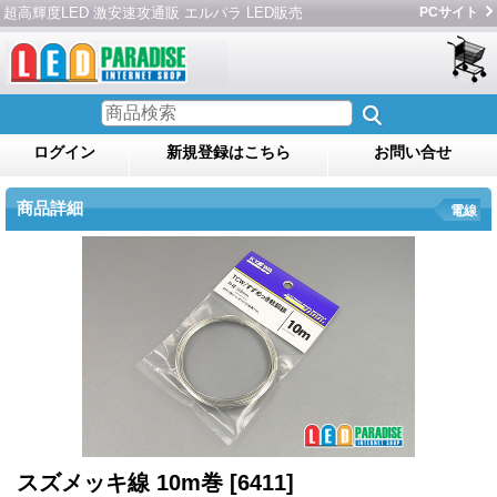
超高輝度LED 激安速攻通販 エルパラ LED販売
PCサイト
ログイン
新規登録はこちら
お問い合せ
商品詳細
電線
スズメッキ線 10m巻
[6411]