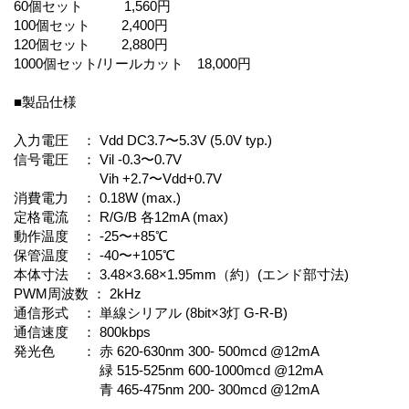
60個セット 1,560円
100個セット 2,400円
120個セット 2,880円
1000個セット/リールカット 18,000円
■製品仕様
入力電圧 ： Vdd DC3.7〜5.3V (5.0V typ.)
信号電圧 ： Vil -0.3〜0.7V
Vih +2.7〜Vdd+0.7V
消費電力 ： 0.18W (max.)
定格電流 ： R/G/B 各12mA (max)
動作温度 ： -25〜+85℃
保管温度 ： -40〜+105℃
本体寸法 ： 3.48×3.68×1.95mm（約）(エンド部寸法)
PWM周波数 ： 2kHz
通信形式 ： 単線シリアル (8bit×3灯 G-R-B)
通信速度 ： 800kbps
発光色 ： 赤 620-630nm 300- 500mcd @12mA
緑 515-525nm 600-1000mcd @12mA
青 465-475nm 200- 300mcd @12mA