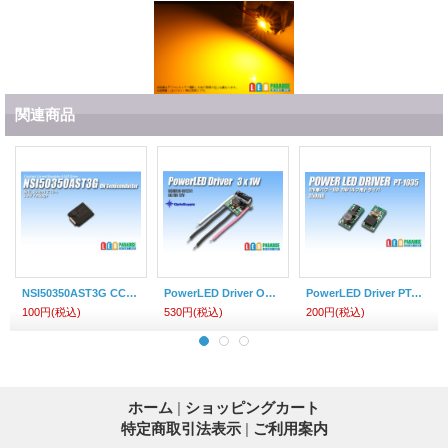
関連商品
NSI50350AST3G CCR ONSemi
PowerLED Driver OSMR16-W1231
PowerLED Driver PT-1035 350mA
100円
(税込)
530円
(税込)
200円
(税込)
ホーム
|
ショッピングカート
特定商取引法表示
|
ご利用案内