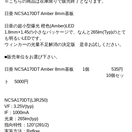
※こちらの商品は在庫限りで販売終了となります。
日亜 NCSA170DT Amber 8mm基板
日亜の超小型爆光 橙色(Amber)LED
1.8mm×1.45の小さなパッケージで、なんと265lm(Typ)のとて
も明るいLEDです。
ウィンカーの光量不足解消の決定版 是非お試しください。
■販売単位をお選び下さい。
日亜 NCSA170DT Amber 8mm基板 1個 535円
10個セッ
ト 5000円
NCSA170DT(L3R250)
VF : 3.25V(typ)
IF：1000mA
光束：265lm(typ)
指向特性：120°(2θ1/2)
実装方法：Reflow