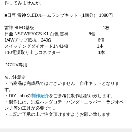
作してみませんか。
■日亜 雷神 9LEDルームランプキット（1個分） 1980円
雷神 9LED基板 1枚
日亜 NSPWR70CS-K1 白色 雷神 9個
1/4Wチップ抵抗 240Ω 6個
スイッチングダイオード1N4148 1本
T10電源取り出しコネクター 1本
DC12V専用
※ご注意※
・当商品は完成品ではございません 自作キットとなりま
す。
・DIY Laboの
制作紹介
をご参考に制作お願い致します。
・製作には、別途ハンダコテ・ハンダ・ニッパー・ラジオペ
ンチ等の工具が必要です。
・上記ご了承の上ご注文頂けますようお願い致します