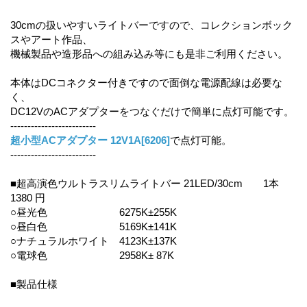
30cmの扱いやすいライトバーですので、コレクションボック
スやアート作品、
機械製品や造形品への組み込み等にも是非ご利用ください。
本体はDCコネクター付きですので面倒な電源配線は必要な
く、
DC12VのACアダプターをつなぐだけで簡単に点灯可能です。
-------------------------
超小型ACアダプター 12V1A[6206]
で点灯可能。
-------------------------
■超高演色ウルトラスリムライトバー 21LED/30cm 1本
1380 円
○昼光色 6275K±255K
○昼白色 5169K±141K
○ナチュラルホワイト 4123K±137K
○電球色 2958K± 87K
■製品仕様