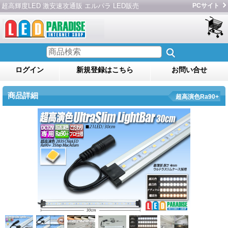
超高輝度LED 激安速攻通販 エルパラ LED販売
PCサイト
ログイン
新規登録はこちら
お問い合せ
商品詳細
超高演色Ra90+