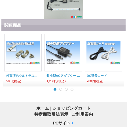
関連商品
超高演色ウルトラスリムライトバー 専用ホルダー
超小型ACアダプター 12V1A
DC延長コード
50円
(税込)
1,280円
(税込)
200円
(税込)
ホーム
|
ショッピングカート
特定商取引法表示
|
ご利用案内
PCサイト