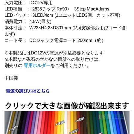
入力電圧 ： DC12V専用
LED種類 ： 2835チップ Ra90+ 3Step MacAdams
LEDピッチ： 3LED/4cm (1ユニットLED3個、カット不可)
消費電力 ： 4.5W(最大)
本体寸法 ： W22×H4.2×D301mm (約)(突起部およびコード含
まず)
コード長 ： DCジャック電源コード 200mm（約）
※本製品にはDC12Vの電源が別途必要となります。
※木部など磁石の付かない箇所への取り付けは、
別売りの
専用ホルダー
をご利用ください。
中国製