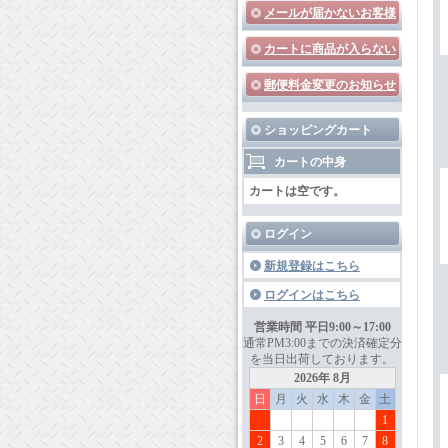
メールが届かないお客様
カートに商品が入らない
郵便料金変更のお知らせ
ショッピングカート
カートの中身
カートは空です。
ログイン
新規登録はこちら
ログインはこちら
営業時間 平日9:00～17:00
通常PM3:00までの決済確定分
を当日出荷しております。
2026年 8月
日
月
火
水
木
金
土
1
2
3
4
5
6
7
8