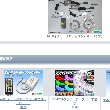
(画像をクリックすると大きく見られます)
関連商品
40KEY RGBマルチカラー専用コン
5050マルチカラーテープLED 非防
マルチ
トローラー
水
[9171]
[9170]