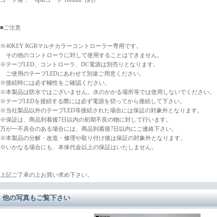
コード長： 6pinコード 100mm（約）
■ご注意
※40KEY RGBマルチカラーコントローラー専用です。
その他のコントローラに対して使用することはできません。
※テープLED、コントローラ、DC電源は別売りとなります。
ご使用のテープLEDにあわせて別途ご用意ください。
※接続時には必ず極性をご確認ください。
※本製品は防水ではございません。水のかかる場所等では使用しないでください。
※テープLEDを接続する際には必ず電源を切ってから接続して下さい。
※当社製品以外のテープLED等接続された場合には保証の対象外となります。
※保証は、商品到着後7日以内の初期不良の物に対して行います。
万が一不具合のある場合には、商品到着後7日以内にご連絡下さい。
※本製品の分解・改造・修理や取り付け後は保証の対象外となります。
※いかなる場合にも、本体代金以上の保証はいたしません。
上記ご了承の上お買い求め下さい。
他の写真もご覧下さい