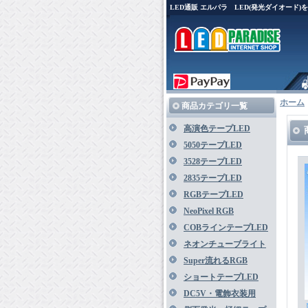
LED通販 エルパラ LED(発光ダイオード
ホーム
商品カテゴリ一覧
高演色テープLED
5050テープLED
3528テープLED
2835テープLED
RGBテープLED
NeoPixel RGB
COBラインテープLED
ネオンチューブライト
Super流れるRGB
ショートテープLED
DC5V・電飾衣装用