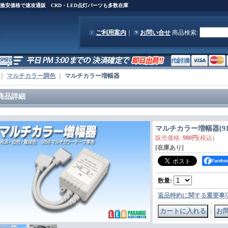
)を激安価格で速攻通販 CRD・LED点灯パーツも多数在庫
ご利用案内
｜
お問い合せ
商品検索
:
｜
マルチカラー調色
｜
マルチカラー増幅器
商品詳細
マルチカラー増幅器
[
9
販売価格
:
980円
(税込)
[在庫あり]
Face
数量
:
返品特約に関する重要事
｜