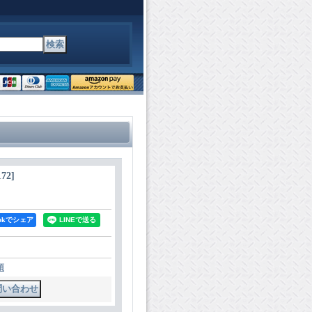
172
]
bookでシェア
項