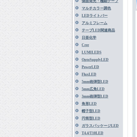
側面発光・極細テープ
マルチカラー調色
LEDライトバー
アルミフレーム
テープLED関連商品
日亜化学
Cree
LUMILEDS
OptoSupplyLED
PowerLED
FluxLED
5mm砲弾型LED
5mm広角LED
3mm砲弾型LED
角形LED
帽子型LED
円筒型LED
ガラスパッケージLED
T4.4/T10LED