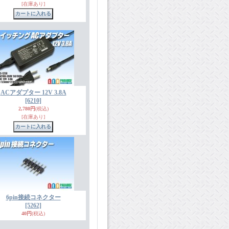
[在庫あり]
ACアダプター 12V 3.8A
[6210]
2,780円
(税込)
[在庫あり]
6pin接続コネクター
[5262]
40円
(税込)