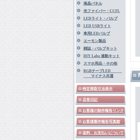
液晶パネル
光ファイバー・CCFL
LEDライト・バルブ
LED USBライト
車用LEDバルブ
エーモン製品
雑誌・バルブキット
DIY Labo 連動キット
スマホ用品・その他
RGBテープLED
マイナス共通
特定商取引法表示
店長日記
お客様の制作報告リンク
お客様製作報告写真館
送料、お支払いについて