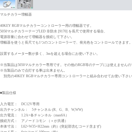
マルチカラー増幅器
40KEY RGBマルチカラーコントローラー用の増幅器です。
5050マルチカラーテープLED 非防水 [9170] を長尺で使用する場合、
電源容量に合わせて増幅器を接続して下さい。
増幅器を使うと長尺でも1つのコントローラーで、発光色をコントロールできます
設置するメーター数が多く、3mを超える場合にお使い下さい。
※当製品は5050マルチカラー専用です。その他のRGB等のテープには使えません
※当製品のみで点灯する事は出来ません。
別売の40KEY RGBマルチカラー専用コントローラーと組み合わせてお使い下さ
■製品仕様
入力電圧： DC12V専用
出力チャンネル： 5チャンネル (R、G、B、W,WW)
出力電流： 1.2A×各チャンネル（max6A）
接続方式： アノードコモン （＋が共通）
本体寸法： L62×W35×H22mm（約）(突起部含むコード含まず)