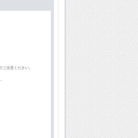
。
のでご注意ください。
い。