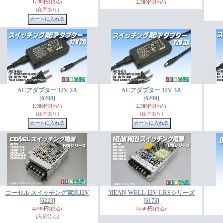
1,280円
(税込)
2,580円
(税込)
[在庫あり]
ACアダプター 12V 2A
ACアダプター 12V 3A
[6208]
[6209]
1,980円
(税込)
2,580円
(税込)
[在庫あり]
[在庫あり]
コーセル スイッチング電源12V
MEAN WELL 12V LRSシリーズ
[6223]
[6173]
4,030円
(税込)
3,540円
(税込)
[入荷待ち]