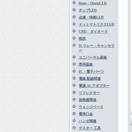
8mm・10mmLED
チップLED
点滅・特殊LED
ドットマトリクスLED
CRD ダイオード
抵抗
ICリレー・キャンセラ
ー
ユニバーサル基板
専用基板
IC・電子パーツ
電線 配線関連
電源 ACアダプター
リフレクター
放熱器関係
ウェッジベース
電球口金
ハンダ関連
テスター 工具