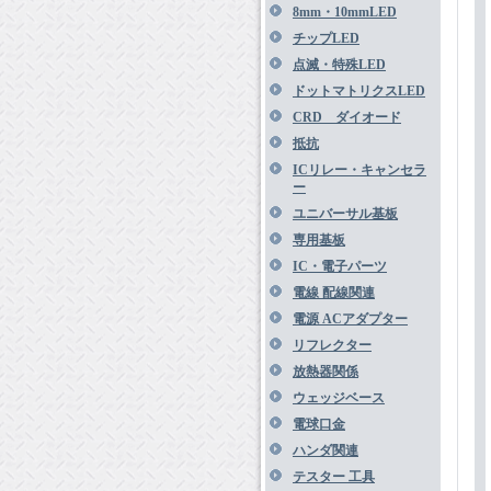
8mm・10mmLED
チップLED
点滅・特殊LED
ドットマトリクスLED
CRD ダイオード
抵抗
ICリレー・キャンセラ
ー
ユニバーサル基板
専用基板
IC・電子パーツ
電線 配線関連
電源 ACアダプター
リフレクター
放熱器関係
ウェッジベース
電球口金
ハンダ関連
テスター 工具