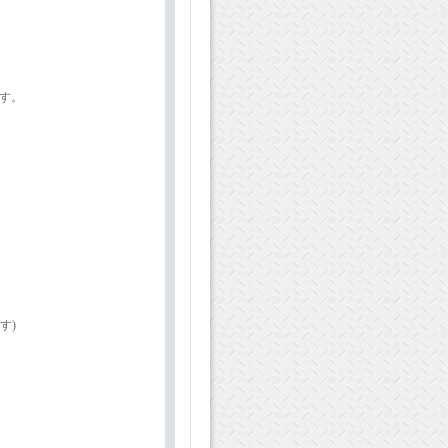
ます。
す)