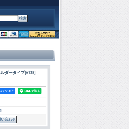
ホルダータイプ
[
6135
]
bookでシェア
項