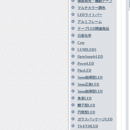
側面発光・極細テープ
マルチカラー調色
LEDライトバー
アルミフレーム
テープLED関連商品
日亜化学
Cree
LUMILEDS
OptoSupplyLED
PowerLED
FluxLED
5mm砲弾型LED
5mm広角LED
3mm砲弾型LED
角形LED
帽子型LED
円筒型LED
ガラスパッケージLED
T4.4/T10LED