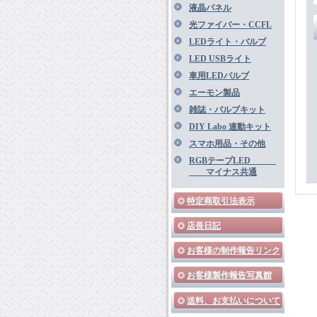
液晶パネル
光ファイバー・CCFL
LEDライト・バルブ
LED USBライト
車用LEDバルブ
エーモン製品
雑誌・バルブキット
DIY Labo 連動キット
スマホ用品・その他
RGBテープLED
マイナス共通
特定商取引法表示
店長日記
お客様の制作報告リンク
お客様製作報告写真館
送料、お支払いについて