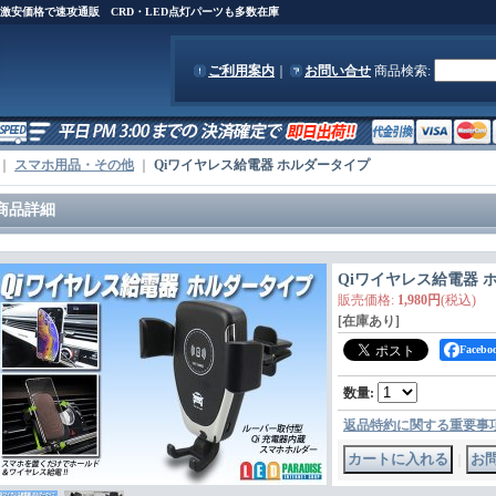
)を激安価格で速攻通販 CRD・LED点灯パーツも多数在庫
ご利用案内
｜
お問い合せ
商品検索
:
｜
スマホ用品・その他
｜
Qiワイヤレス給電器 ホルダータイプ
商品詳細
Qiワイヤレス給電器 
販売価格
:
1,980円
(税込)
[在庫あり]
Face
数量
:
返品特約に関する重要事
｜