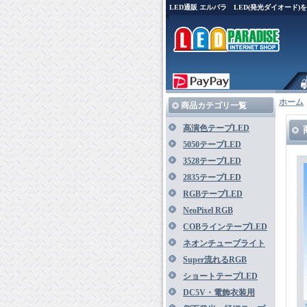
LED通販 エルパラ LED(発光ダイオード
ホーム
商品カテゴリ一覧
高演色テープLED
5050テープLED
3528テープLED
2835テープLED
RGBテープLED
NeoPixel RGB
COBラインテープLED
ネオンチューブライト
Super流れるRGB
ショートテープLED
DC5V・電飾衣装用