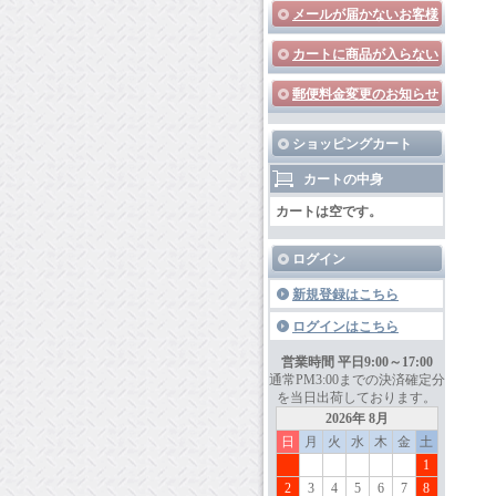
メールが届かないお客様
カートに商品が入らない
郵便料金変更のお知らせ
ショッピングカート
カートの中身
カートは空です。
ログイン
新規登録はこちら
ログインはこちら
営業時間 平日9:00～17:00
通常PM3:00までの決済確定分
を当日出荷しております。
2026年 8月
日
月
火
水
木
金
土
1
2
3
4
5
6
7
8