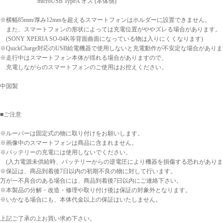
microUSB TypeA オス (本体側)
※横幅85mm/厚み12mmを超えるスマートフォンはホルダーに設置できません。
また、スマートフォンの形状によっては充電位置がややズレる場合があります。
(SONY XPERIA SO-04K等背面曲面になっている物は入りにくくなります)
※QuickCharge対応のUSB給電機器で使用しないと充電動作が不安定な場合があり
※走行中はスマートフォン本体が揺れる場合がありますので、
充電しながらのスマートフォンのご使用はお控えください。
中国製
■ご注意
※ルーバーは固定式の物に取り付けをお願いします。
※画像中のスマートフォンは商品に含まれません。
※バッテリーの充電には使用しないでください。
(入力電源未供給時、バッテリーからの逆電圧により機器を損傷する恐れがありま
※保証は、商品到着後7日以内の初期不良の物に対して行います。
万が一不具合のある場合には、商品到着後7日以内にご連絡下さい。
※本製品の分解・改造・修理や取り付け後は保証の対象外となります。
※いかなる場合にも、本体代金以上の保証はいたしません。
上記ご了承の上お買い求め下さい。