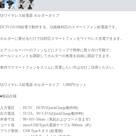
Qiワイヤレス給電器 ホルダータイプ
DC5VのUSB給電で動作する、Qi規格対応のスマートフォン給電器です。
ホルダーに乗せるだけでQi対応スマートフォンをワイヤレス充電できます。
エアコンルーバーのフィンなどにクリップで簡単に取り付け可能で、
ボールジョイントを調節してホルダーの角度を自由に固定できます。
車内でスマートフォンをスリムに充電したい方はぜひご活用ください。
Qiワイヤレス給電器 ホルダータイプ 1,980円/セット
■製品仕様
入力電圧 ： DC5V、DC9V(QuickCharge動作時)
出力電流 ： 5V/2A、9V/1.67A(QuickCharge動作時)
本体寸法 ： 98×101×50mm（突起およびコード含まず)
コード長 ： microUSB/TypeA電源ケーブル 900mm（約）
プラグ形状： USB TypeA オス (給電側)