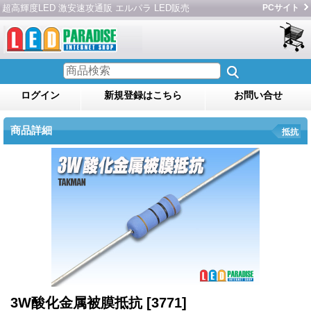
超高輝度LED 激安速攻通販 エルパラ LED販売
PCサイト
ログイン
新規登録はこちら
お問い合せ
商品詳細
抵抗
3W酸化金属被膜抵抗
[3771]