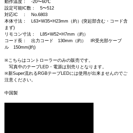
動作温度： -20〜60℃
設定可能IC数： 5〜512
対応IC ： No.6803
本体寸法： L63×W35×H23mm（約）(突起部含む・コード含
まず)
リモコン寸法： L85×W52×H7mm（約）
コード長： 出力コード 130mm（約） IR受光部ケーブ
ル 150mm(約)
※こちらはコントローラーのみの販売です。
写真中のテープLED・電源は別売りとなります。
※新Super流れるRGBテープLEDには使用が出来ませんのでご
注意ください。
中国製