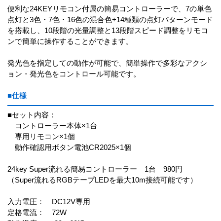
便利な24KEYリモコン付属の簡易コントローラーで、7の単色
点灯と3色・7色・16色の混合色+14種類の点灯パターンモード
を搭載し、10段階の光量調整と13段階スピード調整をリモコ
ンで簡単に操作することができます。
発光色を指定しての動作が可能で、簡単操作で多彩なアクシ
ョン・発光色をコントロール可能です。
■仕様
■セット内容：
コントローラー本体×1台
専用リモコン×1個
動作確認用ボタン電池CR2025×1個
24key Super流れる簡易コントローラー 1台 980円
（Super流れるRGBテープLEDを最大10m接続可能です）
入力電圧： DC12V専用
定格電流： 72W