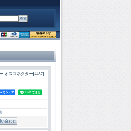
ー オスコネクター
[
4457
]
bookでシェア
項