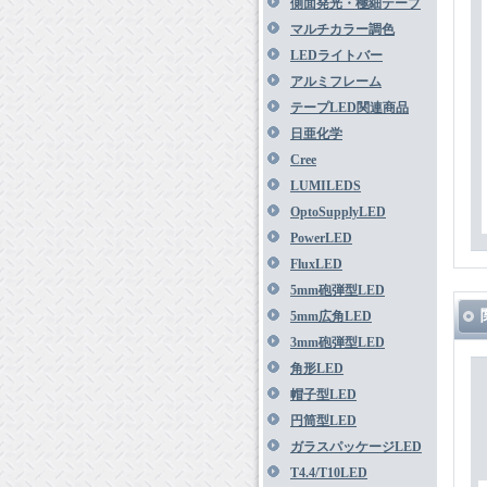
側面発光・極細テープ
マルチカラー調色
LEDライトバー
アルミフレーム
テープLED関連商品
日亜化学
Cree
LUMILEDS
OptoSupplyLED
PowerLED
FluxLED
5mm砲弾型LED
5mm広角LED
3mm砲弾型LED
角形LED
帽子型LED
円筒型LED
ガラスパッケージLED
T4.4/T10LED