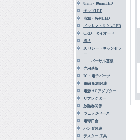
8mm・10mmLED
チップLED
点滅・特殊LED
ドットマトリクスLED
CRD ダイオード
抵抗
ICリレー・キャンセラ
ー
ユニバーサル基板
専用基板
IC・電子パーツ
電線 配線関連
電源 ACアダプター
リフレクター
放熱器関係
ウェッジベース
電球口金
ハンダ関連
テスター 工具