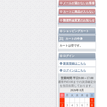
メールが届かないお客様
カートに商品が入らない
郵便料金変更のお知らせ
ショッピングカート
カートの中身
カートは空です。
ログイン
新規登録はこちら
ログインはこちら
営業時間 平日9:00～17:00
通常PM3:00までの決済確定分
を当日出荷しております。
2026年 8月
日
月
火
水
木
金
土
1
2
3
4
5
6
7
8