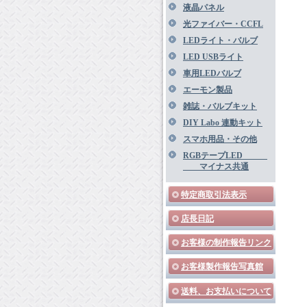
液晶パネル
光ファイバー・CCFL
LEDライト・バルブ
LED USBライト
車用LEDバルブ
エーモン製品
雑誌・バルブキット
DIY Labo 連動キット
スマホ用品・その他
RGBテープLED
マイナス共通
特定商取引法表示
店長日記
お客様の制作報告リンク
お客様製作報告写真館
送料、お支払いについて