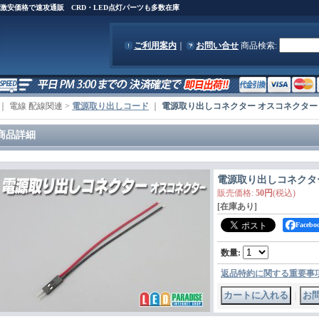
)を激安価格で速攻通販 CRD・LED点灯パーツも多数在庫
ご利用案内
｜
お問い合せ
商品検索
:
｜ 電線 配線関連 >
電源取り出しコード
｜
電源取り出しコネクター オスコネクター
商品詳細
電源取り出しコネクタ
販売価格
:
50円
(税込)
[在庫あり]
Face
数量
:
返品特約に関する重要事
｜