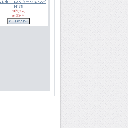
り出しコネクター S8.5バネ式
[4458]
50円
(税込)
[在庫あり]