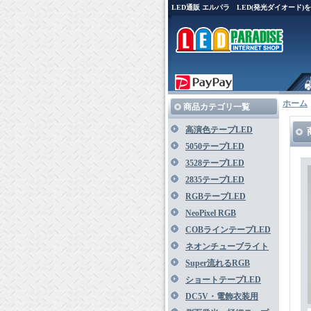
LED通販 エルパラ LED(発光ダイオード
ホーム
商品カテゴリ一覧
高演色テープLED
5050テープLED
3528テープLED
2835テープLED
RGBテープLED
NeoPixel RGB
COBラインテープLED
ネオンチューブライト
Super流れるRGB
ショートテープLED
DC5V・電飾衣装用