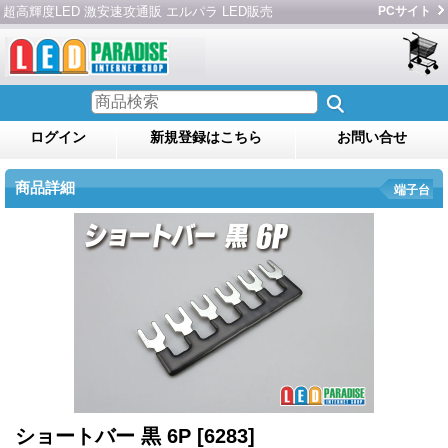
超高輝度LED 激安速攻通販 エルパラ LED販売
PCサイト
ログイン
新規登録はこちら
お問い合せ
商品詳細
端子台
ショートバー 黒 6P
[6283]