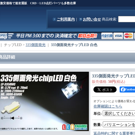
)を激安価格で速攻通販 CRD・LED点灯パーツも多数在庫
ご利用案内
｜
お問い合せ
商品検索
:
｜ チップLED >
335側面発光
｜
335側面発光チップLED 白色
商品詳細
335側面発光チップLE
販売価格
:
50円
(税込)
Face
オプションにより価格が変わ
在庫確認はこちら
単位
:
数量
:
返品特約に関する重要事