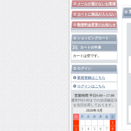
メールが届かないお客様
カートに商品が入らない
郵便料金変更のお知らせ
ショッピングカート
カートの中身
カートは空です。
ログイン
新規登録はこちら
ログインはこちら
営業時間 平日9:00～17:00
通常PM3:00までの決済確定分
を当日出荷しております。
2026年 8月
日
月
火
水
木
金
土
1
2
3
4
5
6
7
8