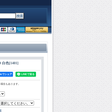
D 白色
[
1401
]
bookでシェア
る場合もあります。
項