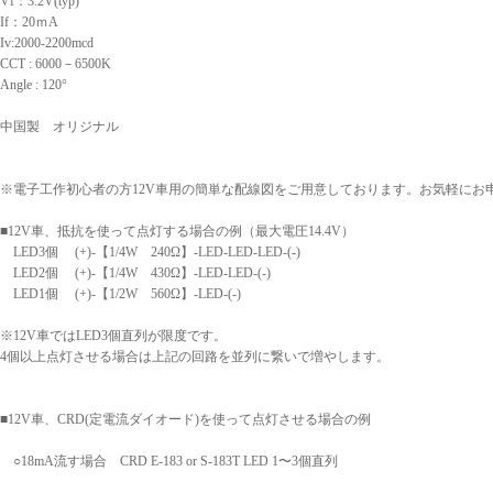
Vf：3.2V(typ)
If：20ｍA
Iv:2000-2200mcd
CCT : 6000－6500K
Angle : 120°
中国製 オリジナル
※電子工作初心者の方12V車用の簡単な配線図をご用意しております。お気軽にお
■12V車、抵抗を使って点灯する場合の例（最大電圧14.4V）
LED3個 (+)-【1/4W 240Ω】-LED-LED-LED-(-)
LED2個 (+)-【1/4W 430Ω】-LED-LED-(-)
LED1個 (+)-【1/2W 560Ω】-LED-(-)
※12V車ではLED3個直列が限度です。
4個以上点灯させる場合は上記の回路を並列に繋いで増やします。
■12V車、CRD(定電流ダイオード)を使って点灯させる場合の例
○18mA流す場合 CRD E-183 or S-183T LED 1〜3個直列