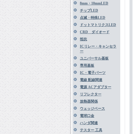
8mm・10mmLED
チップLED
点滅・特殊LED
ドットマトリクスLED
CRD ダイオード
抵抗
ICリレー・キャンセラ
ー
ユニバーサル基板
専用基板
IC・電子パーツ
電線 配線関連
電源 ACアダプター
リフレクター
放熱器関係
ウェッジベース
電球口金
ハンダ関連
テスター 工具