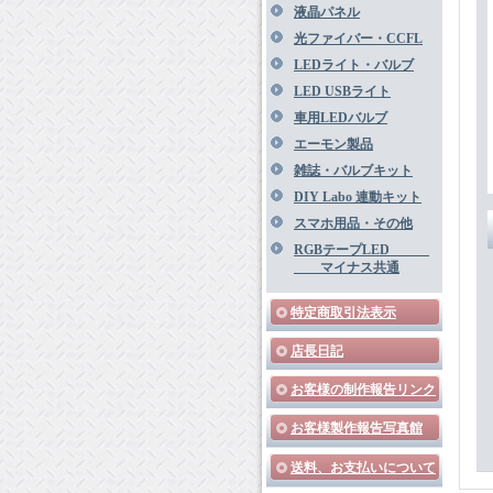
液晶パネル
光ファイバー・CCFL
LEDライト・バルブ
LED USBライト
車用LEDバルブ
エーモン製品
雑誌・バルブキット
DIY Labo 連動キット
スマホ用品・その他
RGBテープLED
マイナス共通
特定商取引法表示
店長日記
お客様の制作報告リンク
お客様製作報告写真館
送料、お支払いについて