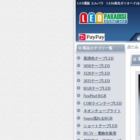
LED通販 エルパラ LED(発光ダイオード
ホーム
商品カテゴリ一覧
高演色テープLED
5050テープLED
3528テープLED
2835テープLED
RGBテープLED
NeoPixel RGB
COBラインテープLED
ネオンチューブライト
Super流れるRGB
ショートテープLED
DC5V・電飾衣装用