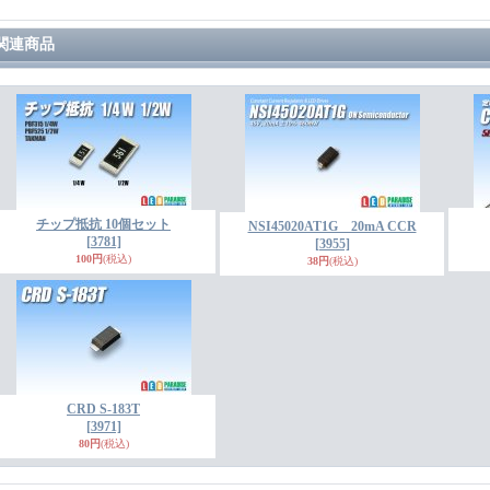
関連商品
チップ抵抗 10個セット
NSI45020AT1G 20mA CCR
[3781]
[3955]
100円
(税込)
38円
(税込)
CRD S-183T
[3971]
80円
(税込)