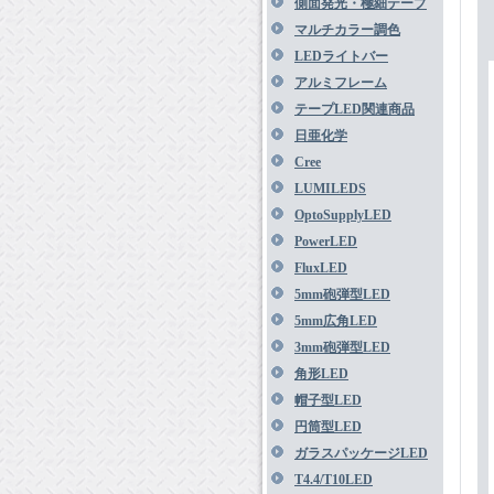
側面発光・極細テープ
マルチカラー調色
LEDライトバー
アルミフレーム
テープLED関連商品
日亜化学
Cree
LUMILEDS
OptoSupplyLED
PowerLED
FluxLED
5mm砲弾型LED
5mm広角LED
3mm砲弾型LED
角形LED
帽子型LED
円筒型LED
ガラスパッケージLED
T4.4/T10LED