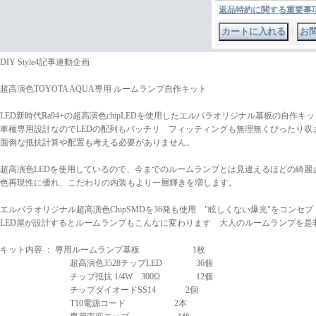
返品特約に関する重要事
｜
DIY Style4記事連動企画
超高演色TOYOTA AQUA専用 ルームランプ自作キット
LED新時代Ra94+の超高演色chipLEDを使用したエルパラオリジナル基板の自作キ
車種専用設計なのでLEDの配列もバッチリ フィッティングも無理無くぴったり収
面倒な抵抗計算や配置も考える必要がありません。
超高演色LEDを使用しているので、今までのルームランプとは見違えるほどの綺麗
色再現性に優れ、こだわりの内装もより一層輝きを増します。
エルパラオリジナル超高演色ChipSMDを36発も使用 "眩しくない爆光"をコンセ
LED屋が設計するとルームランプもこんなに変わります 大人のルームランプを是非
キット内容 ： 専用ルームランプ基板 1枚
超高演色3528チップLED 36個
チップ抵抗 1/4W 300Ω 12個
チップダイオードSS14 2個
T10電源コード 2本