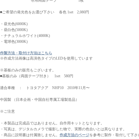
専用両面テープ 1枚
■ご希望の発光色をお選び下さい 各色 1set 2,080円
・昼光色(6000K)
・昼白色(5000K)
・ナチュラルホワイト(4000K)
・電球色(3000K)
作製方法・取付け方法はこちら
※作成方法画像は高演色タイプのLEDを使用しています
※基板のみの販売もございます。
■基板のみ（両面テープ付き） 1set 580円
適合車種 ： トヨタアクア NHP10 2010年11月〜
中国製 （日本企画・中国自社専属工場製造品）
※ご注意
・本製品は完成品ではありません。自作用キットとなります。
・写真は、デジタルカメラで撮影した物で、実際の色合いとは異なります。
・商品に説明書は付属致しません。
作成方法のページ
を参考に製作・取付して下さ