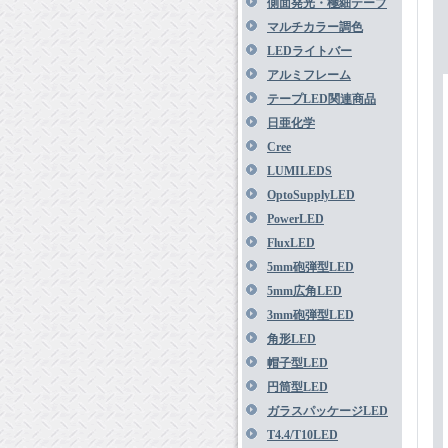
側面発光・極細テープ
マルチカラー調色
LEDライトバー
アルミフレーム
テープLED関連商品
日亜化学
Cree
LUMILEDS
OptoSupplyLED
PowerLED
FluxLED
5mm砲弾型LED
5mm広角LED
3mm砲弾型LED
角形LED
帽子型LED
円筒型LED
ガラスパッケージLED
T4.4/T10LED