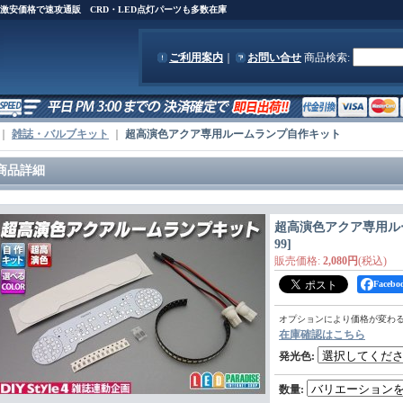
)を激安価格で速攻通販 CRD・LED点灯パーツも多数在庫
ご利用案内
｜
お問い合せ
商品検索
:
｜
雑誌・バルブキット
｜
超高演色アクア専用ルームランプ自作キット
商品詳細
超高演色アクア専用ル
99
]
販売価格
:
2,080円
(税込)
Face
オプションにより価格が変わ
在庫確認はこちら
発光色
:
数量
: