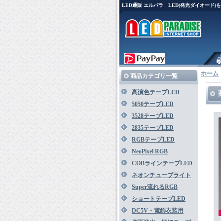
LED通販 エルパラ LED(発光ダイオード
ホーム
商品カテゴリ一覧
高演色テープLED
5050テープLED
3528テープLED
2835テープLED
RGBテープLED
NeoPixel RGB
COBラインテープLED
ネオンチューブライト
Super流れるRGB
ショートテープLED
DC5V・電飾衣装用