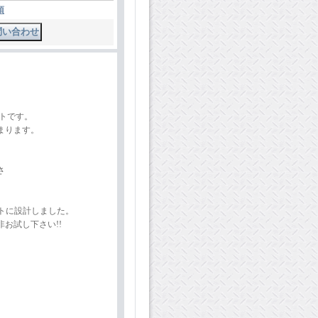
項
ットです。
まります。
さ
プトに設計しました。
お試し下さい!!