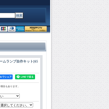
ームランプ自作キット
[
65
bookでシェア
る場合もあります。