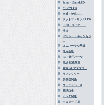
8mm・10mmLED
チップLED
点滅・特殊LED
ドットマトリクスLED
CRD ダイオード
抵抗
ICリレー・キャンセラ
ー
ユニバーサル基板
専用基板
IC・電子パーツ
電線 配線関連
電源 ACアダプター
リフレクター
放熱器関係
ウェッジベース
電球口金
ハンダ関連
テスター 工具