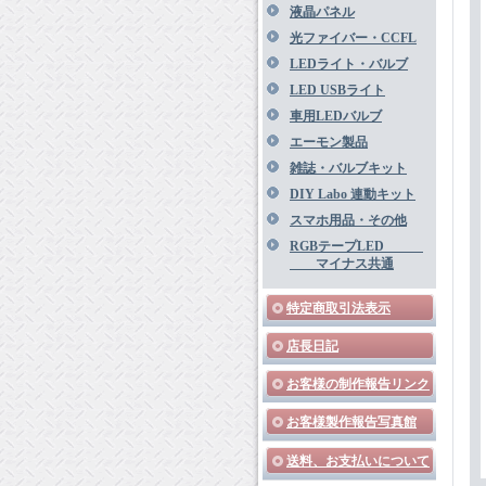
液晶パネル
光ファイバー・CCFL
LEDライト・バルブ
LED USBライト
車用LEDバルブ
エーモン製品
雑誌・バルブキット
DIY Labo 連動キット
スマホ用品・その他
RGBテープLED
マイナス共通
特定商取引法表示
店長日記
お客様の制作報告リンク
お客様製作報告写真館
送料、お支払いについて