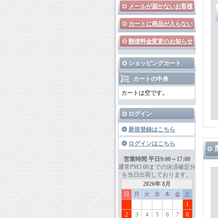
メールが届かないお客様
カートに商品が入らない
郵便料金変更のお知らせ
ショッピングカート
カートの中身
カートは空です。
ログイン
新規登録はこちら
ログインはこちら
営業時間 平日9:00～17:00
通常PM3:00までの決済確定分
を当日出荷しております。
2026年 8月
日
月
火
水
木
金
土
1
2
3
4
5
6
7
8