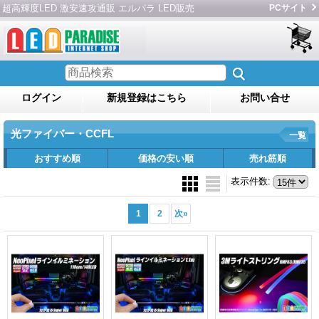
超高輝度LED 激安速攻通販 エルパラ LED販売
PCサイト
ログイン
新規登録はこちら
お問い合せ
光ファイバー・CCFL
一覧
おすすめ順
価格の安い順
売れ筋順
表示件数
:
1
2
次
»