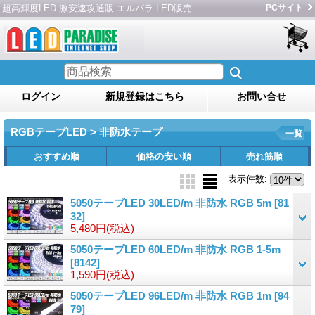
超高輝度LED 激安速攻通販 エルパラ LED販売
PCサイト
ログイン
新規登録はこちら
お問い合せ
RGBテープLED > 非防水テープ
一覧
おすすめ順
価格の安い順
売れ筋順
表示件数
:
5050テープLED 30LED/m 非防水 RGB 5m
[81
32]
5,480円
(税込)
5050テープLED 60LED/m 非防水 RGB 1-5m
[8142]
1,590円
(税込)
5050テープLED 96LED/m 非防水 RGB 1m
[94
79]