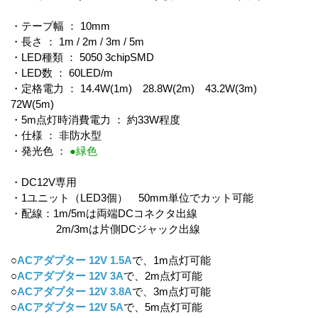
・テープ幅 ： 10mm
・長さ ： 1m / 2m / 3m / 5m
・LED種類 ： 5050 3chipSMD
・LED数 ： 60LED/m
・定格電力 ： 14.4W(1m) 28.8W(2m) 43.2W(3m)
72W(5m)
・5m点灯時消費電力 ： 約33W程度
・仕様 ： 非防水型
・発光色 ：
●緑色
・DC12V専用
・1ユニット（LED3個） 50mm単位でカット可能
・配線：1m/5mは両端DCコネクタ出線
2m/3mは片側DCジャック出線
○
ACアダプター 12V 1.5A
で、1m点灯可能
○
ACアダプター 12V 3A
で、2m点灯可能
○
ACアダプター 12V 3.8A
で、3m点灯可能
○
ACアダプター 12V 5A
で、5m点灯可能