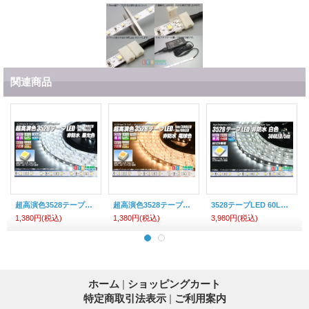
関連商品
超高演色3528テープLED 60LED/m 非防水 昼光色 6000K 1-5m
超高演色3528テープLED 60LED/m 非防水 電球色 3000K 1-5m
3528テープLED 60LED/m 非防水 白色 5m
1,380円
(税込)
1,380円
(税込)
3,980円
(税込)
ホーム
|
ショッピングカート
特定商取引法表示
|
ご利用案内