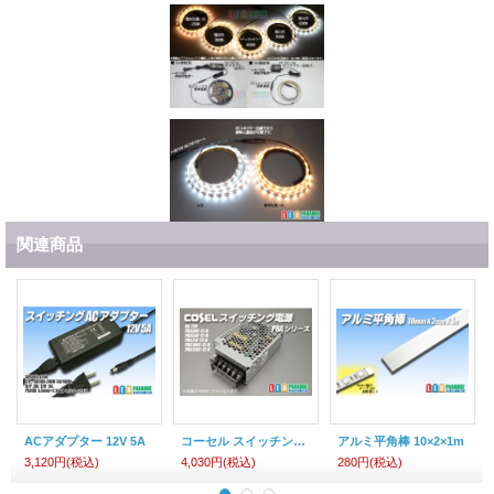
関連商品
ACアダプター 12V 5A
コーセル スイッチング電源12V
アルミ平角棒 10×2×1m
3,120円
(税込)
4,030円
(税込)
280円
(税込)