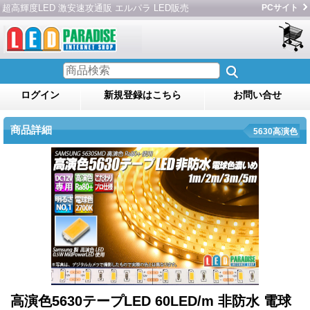
超高輝度LED 激安速攻通販 エルパラ LED販売
PCサイト
ログイン
新規登録はこちら
お問い合せ
商品詳細
5630高演色
高演色5630テープLED 60LED/m 非防水 電球