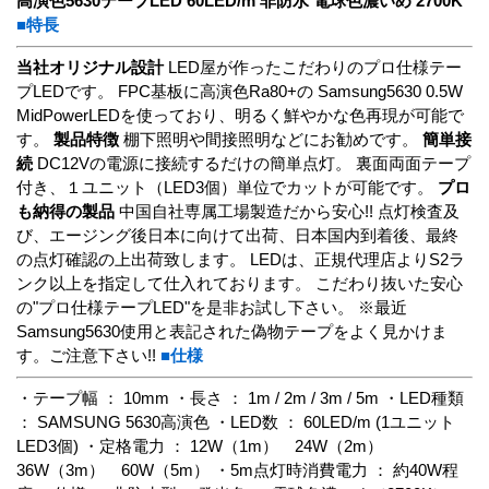
高演色5630テープLED 60LED/m 非防水 電球色濃いめ 2700K
■特長
当社オリジナル設計
LED屋が作ったこだわりのプロ仕様テー
プLEDです。 FPC基板に高演色Ra80+の Samsung5630 0.5W
MidPowerLEDを使っており、明るく鮮やかな色再現が可能で
す。
製品特徴
棚下照明や間接照明などにお勧めです。
簡単接
続
DC12Vの電源に接続するだけの簡単点灯。 裏面両面テープ
付き、１ユニット（LED3個）単位でカットが可能です。
プロ
も納得の製品
中国自社専属工場製造だから安心!! 点灯検査及
び、エージング後日本に向けて出荷、日本国内到着後、最終
の点灯確認の上出荷致します。 LEDは、正規代理店よりS2ラ
ンク以上を指定して仕入れております。 こだわり抜いた安心
の"プロ仕様テープLED"を是非お試し下さい。 ※最近
Samsung5630使用と表記された偽物テープをよく見かけま
す。ご注意下さい!!
■仕様
・テープ幅 ： 10mm ・長さ ： 1m / 2m / 3m / 5m ・LED種類
： SAMSUNG 5630高演色 ・LED数 ： 60LED/m (1ユニット
LED3個) ・定格電力 ： 12W（1m） 24W（2m）
36W（3m） 60W（5m） ・5m点灯時消費電力 ： 約40W程