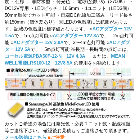
度 ・仕様 ： 非防水型 ・発光色 ： 電球色濃いめ（2700K） ・
DC12V専用 ・LEDピッチ：16.6mm ・1ユニット（LED3個）
50mm単位でカット可能 ・両端DC配線加工済み リード長さ
約150mm（個体差あり） ※LEDの色温度には範囲がありま
す。記載の色温度は標準値となります。 ○
ACアダプター 12V
1.5A
で、1m点灯可能 ○
ACアダプター 12V 3A
で、 2m点灯可
能 ○
ACアダプター 12V 3.8A
で、3〜4m点灯可能 ○
ACアダプ
ター 12V 5A
で、 5m点灯可能 ※長期・長時間の点灯には、
コーセル電源PBA50F-12-N 12V 4.3A
または、
MEAN
WELL電源LRS100-12 12V8.5A
の使用をお勧めします。
カットご希望の場合には発光色・必要ユニット数・配線種類
等ご連絡下さい。 確認後お見積もりご連絡させて頂きます。
メール送信はこちら
■ご注意